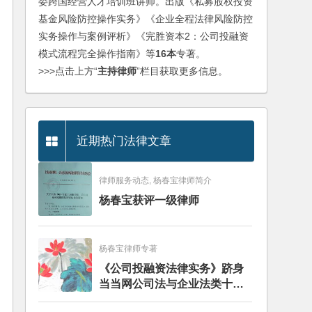
委跨国经营人才培训班讲师。出版《私募股权投资
基金风险防控操作实务》《企业全程法律风险防控
实务操作与案例评析》《完胜资本2：公司投融资
模式流程完全操作指南》等
16本
专著。
>>>点击上方“
主持律师
”栏目获取更多信息。
近期热门法律文章
律师服务动态, 杨春宝律师简介
杨春宝获评一级律师
杨春宝律师专著
《公司投融资法律实务》跻身
当当网公司法与企业法类十大
畅销图书榜