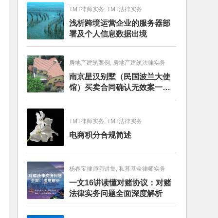
TMT律师实务, TMT法律实务
浅析跨境运营企业的服务器部
署及个人信息数据出境
房地产建筑案例, 房地产建筑法律实务
南京星汉别墅（民国波兰大使
馆）买卖合同确认无效案一审
判决书
TMT律师实务, TMT法律实务
电商积分合规简述
杨春宝律师演讲集, 私募基金律师实务
一文16讲读懂对赌协议：对赌
法律实务问题全面深度解析