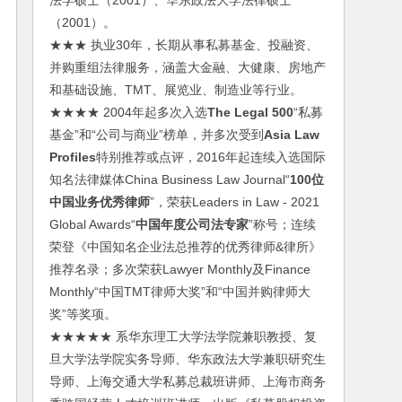
法学硕士（2001）、华东政法大学法律硕士
（2001）。
★★★ 执业30年，长期从事私募基金、投融资、
并购重组法律服务，涵盖大金融、大健康、房地产
和基础设施、TMT、展览业、制造业等行业。
★★★★ 2004年起多次入选
The Legal 500
“私募
基金”和“公司与商业”榜单，并多次受到
Asia Law
Profiles
特别推荐或点评，2016年起连续入选国际
知名法律媒体China Business Law Journal“
100位
中国业务优秀律师
”，荣获Leaders in Law - 2021
Global Awards“
中国年度公司法专家
”称号；连续
荣登《中国知名企业法总推荐的优秀律师&律所》
推荐名录；多次荣获Lawyer Monthly及Finance
Monthly“中国TMT律师大奖”和“中国并购律师大
奖”等奖项。
★★★★★ 系华东理工大学法学院兼职教授、复
旦大学法学院实务导师、华东政法大学兼职研究生
导师、上海交通大学私募总裁班讲师、上海市商务