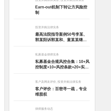
投资并购律师实务, 投资并购法律实务
Earn-out机制下转让方风险控
制
投资并购法律实务
最高法院指导案例50号李某、
郭某阳诉郭某和、童某某继承
纠纷案
私募基金律师实务
私募基金合规风控合集：10+风
控制度+10+风控条款+20+实务
文章+每月动态
客户及网友评价, 投资并购法律实务
客户评价：百密寻一疏，专业
维股权
律师服务动态