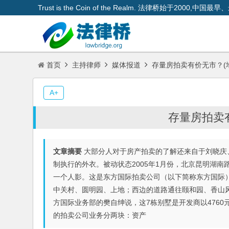
Trust is the Coin of the Realm. 法律桥始于200
首页
主持律师
媒体报道
存量房拍卖有价无市？(
A+
存量房拍卖
文章摘要
大部分人对于房产拍卖的了解还来自于刘晓庆
制执行的外衣。被动状态2005年1月份，北京昆明湖
一个人影。这是东方国际拍卖公司（以下简称东方国际
中关村、圆明园、上地；西边的道路通往颐和园、香山风
方国际业务部的樊自绅说，这7栋别墅是开发商以476
的拍卖公司业务分两块：资产