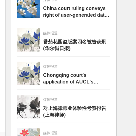
China court ruling conveys
right of user-generated data
to internet firms – analysis
媒体报道
番茄花园盗版案四名被告获刑
(华尔街日报)
媒体报道
Chongqing court's
application of AUCL's
internet provision on
falsifying data prompts
媒体报道
debate – analysis
对上海律师业体验性考察报告
(上海律师)
媒体报道