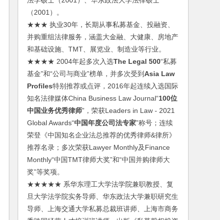
法学硕士（2001）、华东政法大学法律硕士
（2001）。
★★★ 执业30年，长期从事私募基金、投融资、
并购重组法律服务，涵盖大金融、大健康、房地产
和基础设施、TMT、展览业、制造业等行业。
★★★★ 2004年起多次入选
The Legal 500
“私募
基金”和“公司与商业”榜单，并多次受到
Asia Law
Profiles
特别推荐或点评，2016年起连续入选国际
知名法律媒体China Business Law Journal“
100位
中国业务优秀律师
”，荣获Leaders in Law - 2021
Global Awards“
中国年度公司法专家
”称号；连续
荣登《中国知名企业法总推荐的优秀律师&律所》
推荐名录；多次荣获Lawyer Monthly及Finance
Monthly“中国TMT律师大奖”和“中国并购律师大
奖”等奖项。
★★★★★ 系华东理工大学法学院兼职教授、复
旦大学法学院实务导师、华东政法大学兼职研究生
导师、上海交通大学私募总裁班讲师、上海市商务