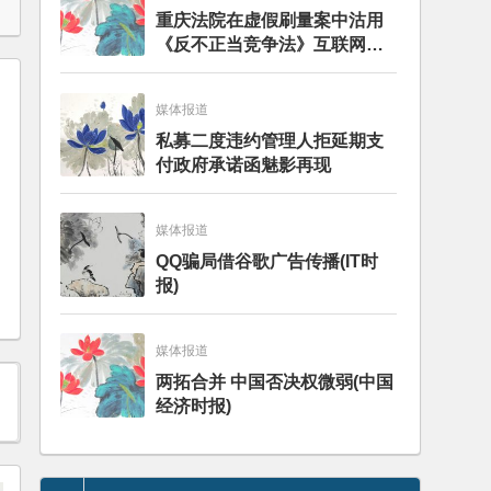
重庆法院在虚假刷量案中沽用
《反不正当竞争法》互联网专
条引发争论——分析评述
媒体报道
私募二度违约管理人拒延期支
付政府承诺函魅影再现
媒体报道
QQ骗局借谷歌广告传播(IT时
报)
媒体报道
两拓合并 中国否决权微弱(中国
经济时报)