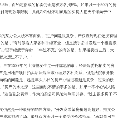
.5%，而约定俗成的拍卖佣金是双方各掏5%。如果以一个50万的房
次性付清现款等限制，凡此种种让不明就理的买房人把天平倾向于中
标的某办公大楼不寒而栗，“过户问题很复杂，产权直到现在还没有理
多的是，“有时候看人家各种手续齐全，但是接手后才发现一个楼盘抵
了办理手续疲于奔命，1年过不完户的有的是。如果楼卖出去后，大
就永远过不了户。”
早在1997年的上海曾发生过一件尴尬的事，经法院委托拍卖的房
常是房地产项目拍卖后法院应该办理好各种关系。但是法院事务繁
面临的问题是，越是年头儿长的房产办理过程越是复杂，过去的楼
。“房产的水太深，这里面说不清的事多的是。如果一不小心误入陷
”这位副总表示，作为拍卖公司风险与利润并存。“过去很多房子‘不
卖仍然是一种最好的销售方法。“开发商希望房价越高越好。拍卖公
告成本都泡了汤。最终双方会以一个接受的价格拍卖。”再就是房产