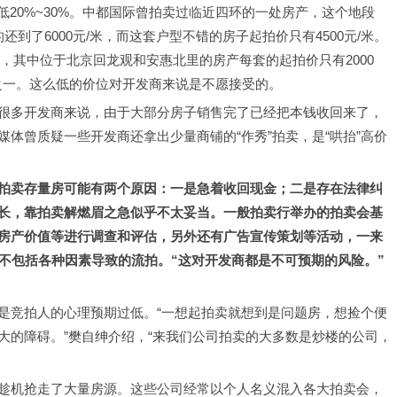
低20%~30%。中都国际曾拍卖过临近四环的一处房产，这个地段
的还到了6000元/米，而这套户型不错的房子起拍价只有4500元/米。
中，其中位于北京回龙观和安惠北里的房产每套的起拍价只有2000
分之一。这么低的价位对开发商来说是不愿接受的。
很多开发商来说，由于大部分房子销售完了已经把本钱收回来了，
体曾质疑一些开发商还拿出少量商铺的“作秀”拍卖，是“哄抬”高价
拍卖存量房可能有两个原因：一是急着收回现金；二是存在法律纠
长，靠拍卖解燃眉之急似乎不太妥当。一般拍卖行举办的拍卖会基
房产价值等进行调查和评估，另外还有广告宣传策划等活动，一来
不包括各种因素导致的流拍。“这对开发商都是不可预期的风险。”
是竞拍人的心理预期过低。“一想起拍卖就想到是问题房，想捡个便
大的障碍。”樊自绅介绍，“来我们公司拍卖的大多数是炒楼的公司，
趁机抢走了大量房源。这些公司经常以个人名义混入各大拍卖会，