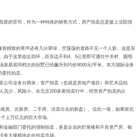
昌星的官司，作为一种特殊的销售方式，房产拍卖总是披上法院强
，修剪精致的草坪还有几分翠绿，空荡荡的道路不见一个人影。这是东
。由于这里临近四环，距东边不到4、5公里即可通往中关村、圆明
泉易居同档次的别墅已经飙升到均价8000元/平米。东方国际业务
的委托拍卖。
卖公司业务分两块：资产拍卖（也就是房地产项目）和艺术品拍
人员少，风险小。在北京200多家拍卖行中，经营资产拍卖的占
中的尾房、次新房、二手房、没卖出去的新盘）。仅此一项，如果按北
是一个上万亿元的巨大市场。
和金融部门委托的强制拍卖，多是企业的烂尾楼和不良资产房、银
没有大规模地走向拍卖市场。