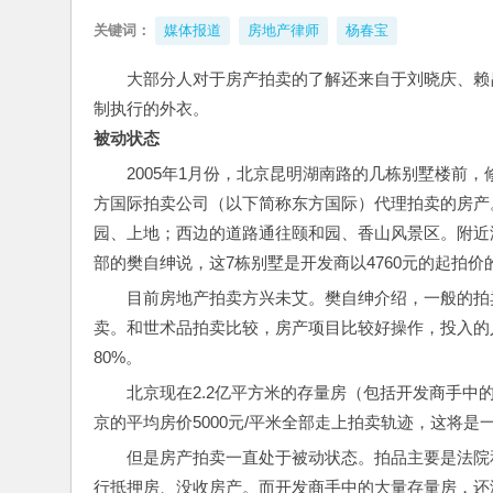
关键词：
媒体报道
房地产律师
杨春宝
大部分人对于房产拍卖的了解还来自于刘晓庆、赖
制执行的外衣。
被动状态
2005年1月份，北京昆明湖南路的几栋别墅楼前
方国际拍卖公司（以下简称东方国际）代理拍卖的房产
园、上地；西边的道路通往颐和园、香山风景区。附近汤
部的樊自绅说，这7栋别墅是开发商以4760元的起拍价
目前房地产拍卖方兴未艾。樊自绅介绍，一般的拍
卖。和世术品拍卖比较，房产项目比较好操作，投入的
80%。
北京现在2.2亿平方米的存量房（包括开发商手
京的平均房价5000元/平米全部走上拍卖轨迹，这将
但是房产拍卖一直处于被动状态。拍品主要是法院
行抵押房、没收房产。而开发商手中的大量存量房，还