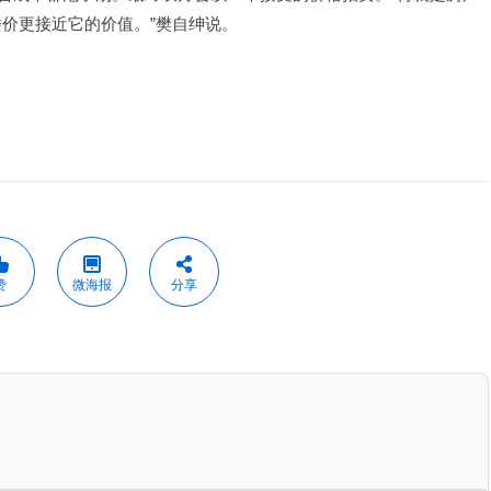
价更接近它的价值。”樊自绅说。
赞
微海报
分享