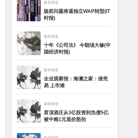
媒体报道
版权问题将逼独立WAP转型(IT
时报)
媒体报道
十年《公司法》 今朝须大修(中
国经济时报)
媒体报道
企业观察报：海澜之家：借壳
易 上市难
媒体报道
君顶酒庄从3亿投资到负债5亿
被中粮1元底价怒拍
媒体报道