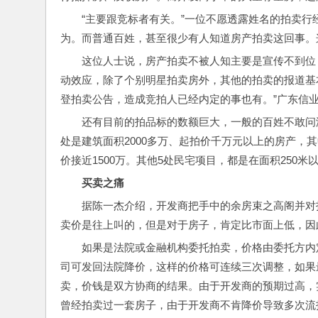
“主要跟竞标者有关。”一位不愿透露姓名的拍卖行
为。而普通百姓，甚至很少有人知道房产拍卖这回事。
这位人士说，房产拍卖不被人知主要是宣传不到位
动效应，除了个别明星拍卖房外，其他的拍卖的报道基
登拍卖公告，造成竞拍人已经内定的事也有。”广东信
还有目前的拍品标的数额巨大，一般的百姓不敢问津
处是建筑面积2000多万、起拍价千万元以上的房产，
价接近1500万。其他5处民宅项目，都是在面积250米以
买卖之痛
据陈一杰介绍，开发商把手中的余房束之高阁并对
卖价是往上叫的，但是对于房子，肯定比市面上低，因
如果是法院或金融机构委托拍卖，价格由委托方内
司可发回法院降价，这样的价格可连续三次调整，如果
卖，价钱是双方协商的结果。由于开发商的预期过高，
曾经拍卖过一套房子，由于开发商不肯降价导致多次流