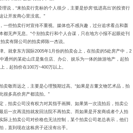
经理说，“来拍卖行竞标的个人很少，主要是炒房‘低进高出’的投资行
这让开发商心里没底。”
，一些拍卖行对宣传不重视。媒体也不感兴趣，过分追求看点和轰
本都无声无息。“个别拍卖行和个人合谋，只在地方小报不起眼处刊
业拍卖有限公司的拍卖师陈一杰说。
。就拿东方国际2005年1月份的拍卖会上，在拍卖的5处房产中，2
其中通州的某处山庄是集住店、办公、娱乐为一体的旅游地产，起拍
上，起拍价在100万~400万以上。
拍卖敬而远之，主要是心理预期过高。“如果是古董文物艺术品，拍
此很多高价房产都流拍。”
定，拍卖公司没有权力对其指手画脚。如果第一次流拍后，拍卖公
最后一次再流拍就发回法院不再拍卖。而如果是开发商或者个人拍
实际上拍卖公司对价格也无法控制，某个拍卖公司老总表示，他们
拍，直到现在这栋房子还没有出手。