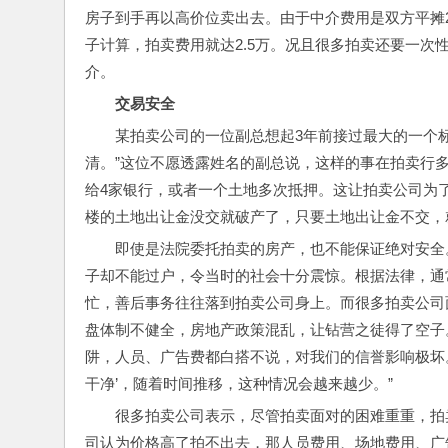
房子到手再以高价位卖出去。由于中介费用是双方平摊2
子计算，拍卖费用就达2.5万。况且很多拍卖还要一
介。
交易安全
某拍卖公司的一位副总想起3年前接过最大的一个
清。”这位不愿透露姓名的副总说，这样的事在拍卖行
给4家银行，或者一个土地多次抵押。这让拍卖公司为
楼的土地出让金没交就破产了，只要土地出让金不交，
即使是法院委托拍卖的房产，也不能保证绝对安全。
子却不能过户，令当时的社会十分震惊。根据法律，通
忙，善后事务往往落到拍卖公司身上。而很多拍卖公司
盘体制不健全，房地产政策混乱，让钻营之徒得了空子
阱，人员、广告费都白搭不说，对我们的信誉影响极坏。
干净’，随着时间推移，这种情况会越来越少。”
很多拍卖公司表示，尽管拍卖面对的困难重重，拍
司认为价格高了拍不出去，那人员费用、场地费用、广