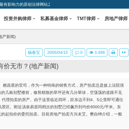
0,中国最早、最有影响力的原创法律网站之一
投资并购律师
私募基金律师
TMT律师
房地产律师
地产新闻)
杨春宝
2005/04/15
0
3,498
有价无市？(地产新闻)
、赖昌星的官司，作为一种特殊的销售方式，房产拍卖总是披上法院强
南路的几栋别墅楼前，修剪精致的草坪还有几分翠绿，空荡荡的道路不见
）代理拍卖的房产。由于这里临近四环，距东边不到4、5公里即可通往
景区。附近汤泉易居同档次的别墅已经飙升到均价8000元/平米。东
0元的起拍价的委托拍卖。目前房地产拍卖方兴未艾。樊自绅介绍，一般