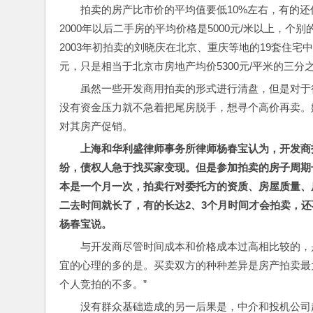
拍卖的房产比市价的平均值要低10%左右，有的还
2000年以后二手房的平均价格是5000元/米以上，个别
2003年初拍卖的刘晓庆在北京、重庆等地的19套住宅
元，只是相当于北京市房地产均价5300元/平米的三
虽然一些开发商用拍卖的形式进行清盘，但是对于
没有资金压力就不急着把尾房脱手，想寻个高价再卖。媒
对其房产促销。
上海和华利盛律师事务所律师杨春宝认为，开发商
纷，债权人急于找买家变现。但是参加拍卖的房子周期
本是一个月一次，拍卖行对委托方的资质、房屋质量、
二去时间就长了，有的长达2、3个月时间才会拍卖，还
杨春宝说。
与开发商尽管时间成本和价格成本过高相比较的，
宜的心理的多的是。买卖双方的种种差异是房产拍卖最
个人竞拍的不多。”
没有群众基础造成的另一后果是，中介和投机公司