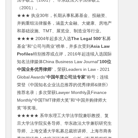
法学硕士（2001）、华东政法大学法律硕士
（2001）。
★★★ 执业30年，长期从事私募基金、投融资、
并购重组法律服务，涵盖大金融、大健康、房地产
和基础设施、TMT、展览业、制造业等行业。
★★★★ 2004年起多次入选
The Legal 500
“私募
基金”和“公司与商业”榜单，并多次受到
Asia Law
Profiles
特别推荐或点评，2016年起连续入选国际
知名法律媒体China Business Law Journal“
100位
中国业务优秀律师
”，荣获Leaders in Law - 2021
Global Awards“
中国年度公司法专家
”称号；连续
荣登《中国知名企业法总推荐的优秀律师&律所》
推荐名录；多次荣获Lawyer Monthly及Finance
Monthly“中国TMT律师大奖”和“中国并购律师大
奖”等奖项。
★★★★★ 系华东理工大学法学院兼职教授、复
旦大学法学院实务导师、华东政法大学兼职研究生
导师、上海交通大学私募总裁班讲师、上海市商务