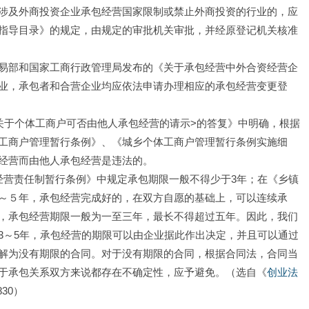
涉及外商投资企业承包经营国家限制或禁止外商投资的行业的，应
指导目录》的规定，由规定的审批机关审批，并经原登记机关核准
易部和国家工商行政管理局发布的《关于承包经营中外合资经营企
业，承包者和合营企业均应依法申请办理相应的承包经营变更登
关于个体工商户可否由他人承包经营的请示>的答复》中明确，根据
工商户管理暂行条例》、《城乡个体工商户管理暂行条例实施细
经营而由他人承包经营是违法的。
经营责任制暂行条例》中规定承包期限一般不得少于3年；在《乡镇
～５年，承包经营完成好的，在双方自愿的基础上，可以连续承
，承包经营期限一般为一至三年，最长不得超过五年。因此，我们
3～5年，承包经营的期限可以由企业据此作出决定，并且可以通过
解为没有期限的合同。对于没有期限的合同，根据合同法，合同当
于承包关系双方来说都存在不确定性，应予避免。（选自《
创业
法
830）