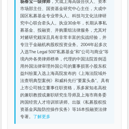
杨春宝一级律师
，大成上海高级合伙人、资本
市场部主任、国资基金研究中心主任，大成中
国区私募基金专业带头人、科技与文化法律研
究中心联合牵头人。执业30余年，长期从事私
募基金、投融资、并购重组法律服务，尤其对
对赌研究颇深且具有非常丰富的实战经验，并
专注于金融机构股权投资业务。2004年起多次
入选The Legal 500"私募基金"和"公司与商业"等
境内外各类律师榜单，代理的中国法院首例适
用外国法律审理外国公司的董事损害小股东权
益纠纷案入选上海高院发布的《上海法院域外
法查明典型案例》和威科先行"要案头条"。具有
上市公司独立董事任职资格，系多家知名高校
的兼职教授或兼职研究生导师及上海市商务委
跨国经营人才培训班讲师。出版《私募股权投
资基金风险防控操作实务》等16本投融资法律
专著。
了解更多