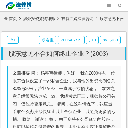
首页
涉外投资并购律师
投资并购法律咨询
股东意见不合
如何终止企业？(2003)
A+
杨春宝
2005/02/05
0
1,460
股东意见不合如何终止企业？(2003)
文章摘要
问： 杨春宝律师，你好： 我在2000年与一位
股东合伙设立了一家私营企业，我与他的出资比例各为
80%与20%，营业至今，一直属于亏损状态，且双方之
意见经常无法达成一致。我经考虑再三，现欲将公司关
闭，但他持否定意见。 请问，在这种情况下，我应当
采取什么办法尽快终止以上合伙企业，以避免更多的亏
损。 盼复！谢谢！ 答： 由于您持有公司80%的股份，
您可以按照公司章程的规定，由股东会决议决定解散公