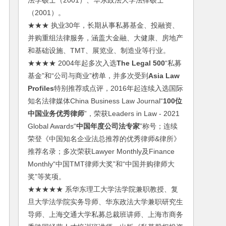
法学硕士（2001）、华东政法大学法律硕士
（2001）。
★★★ 执业30年，长期从事私募基金、投融资、
并购重组法律服务，涵盖大金融、大健康、房地产
和基础设施、TMT、展览业、制造业等行业。
★★★★ 2004年起多次入选
The Legal 500
“私募
基金”和“公司与商业”榜单，并多次受到
Asia Law
Profiles
特别推荐或点评，2016年起连续入选国际
知名法律媒体China Business Law Journal“
100位
中国业务优秀律师
”，荣获Leaders in Law - 2021
Global Awards“
中国年度公司法专家
”称号；连续
荣登《中国知名企业法总推荐的优秀律师&律所》
推荐名录；多次荣获Lawyer Monthly及Finance
Monthly“中国TMT律师大奖”和“中国并购律师大
奖”等奖项。
★★★★★ 系华东理工大学法学院兼职教授、复
旦大学法学院实务导师、华东政法大学兼职研究生
导师、上海交通大学私募总裁班讲师、上海市商务