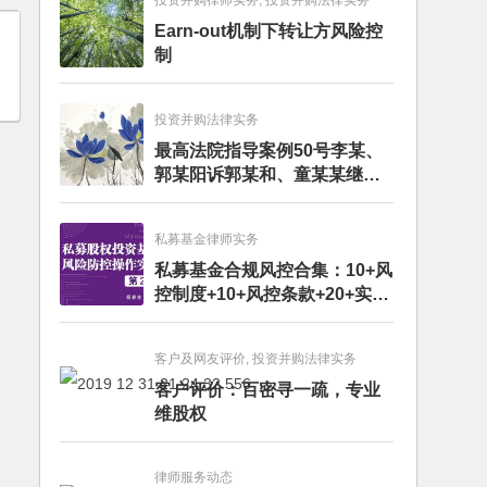
投资并购律师实务, 投资并购法律实务
Earn-out机制下转让方风险控
制
投资并购法律实务
最高法院指导案例50号李某、
郭某阳诉郭某和、童某某继承
纠纷案
私募基金律师实务
私募基金合规风控合集：10+风
控制度+10+风控条款+20+实务
文章+每月动态
客户及网友评价, 投资并购法律实务
客户评价：百密寻一疏，专业
维股权
律师服务动态