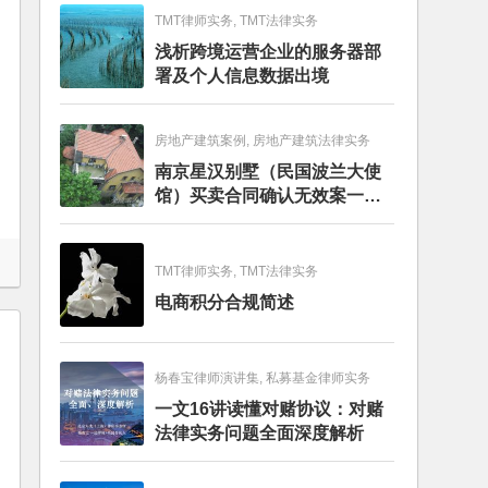
TMT律师实务, TMT法律实务
浅析跨境运营企业的服务器部
署及个人信息数据出境
房地产建筑案例, 房地产建筑法律实务
南京星汉别墅（民国波兰大使
馆）买卖合同确认无效案一审
判决书
TMT律师实务, TMT法律实务
电商积分合规简述
杨春宝律师演讲集, 私募基金律师实务
一文16讲读懂对赌协议：对赌
法律实务问题全面深度解析