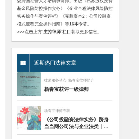
委跨国经营人才培训班讲师。出版《私募股权投资
基金风险防控操作实务》《企业全程法律风险防控
实务操作与案例评析》《完胜资本2：公司投融资
模式流程完全操作指南》等
16本
专著。
>>>点击上方“
主持律师
”栏目获取更多信息。
近期热门法律文章
律师服务动态, 杨春宝律师简介
杨春宝获评一级律师
杨春宝律师专著
《公司投融资法律实务》跻身
当当网公司法与企业法类十大
畅销图书榜