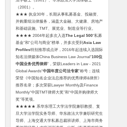
法学硕士（2001）、华东政法大学法律硕士
（2001）。
★★★ 执业30年，长期从事私募基金、投融资、
并购重组法律服务，涵盖大金融、大健康、房地产
和基础设施、TMT、展览业、制造业等行业。
★★★★ 2004年起多次入选
The Legal 500
“私募
基金”和“公司与商业”榜单，并多次受到
Asia Law
Profiles
特别推荐或点评，2016年起连续入选国际
知名法律媒体China Business Law Journal“
100位
中国业务优秀律师
”，荣获Leaders in Law - 2021
Global Awards“
中国年度公司法专家
”称号；连续
荣登《中国知名企业法总推荐的优秀律师&律所》
推荐名录；多次荣获Lawyer Monthly及Finance
Monthly“中国TMT律师大奖”和“中国并购律师大
奖”等奖项。
★★★★★ 系华东理工大学法学院兼职教授、复
旦大学法学院实务导师、华东政法大学兼职研究生
导师、上海交通大学私募总裁班讲师、上海市商务