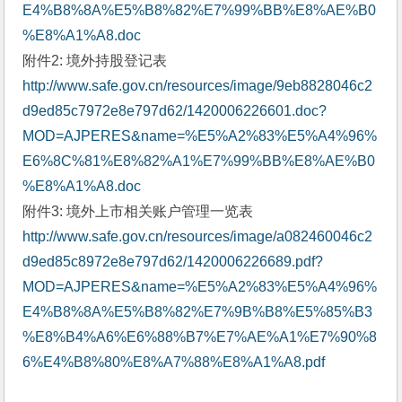
E4%B8%8A%E5%B8%82%E7%99%BB%E8%AE%B0
%E8%A1%A8.doc
附件2: 境外持股登记表
http://www.safe.gov.cn/resources/image/9eb8828046c2
d9ed85c7972e8e797d62/1420006226601.doc?
MOD=AJPERES&name=%E5%A2%83%E5%A4%96%
E6%8C%81%E8%82%A1%E7%99%BB%E8%AE%B0
%E8%A1%A8.doc
附件3: 境外上市相关账户管理一览表
http://www.safe.gov.cn/resources/image/a082460046c2
d9ed85c8972e8e797d62/1420006226689.pdf?
MOD=AJPERES&name=%E5%A2%83%E5%A4%96%
E4%B8%8A%E5%B8%82%E7%9B%B8%E5%85%B3
%E8%B4%A6%E6%88%B7%E7%AE%A1%E7%90%8
6%E4%B8%80%E8%A7%88%E8%A1%A8.pdf