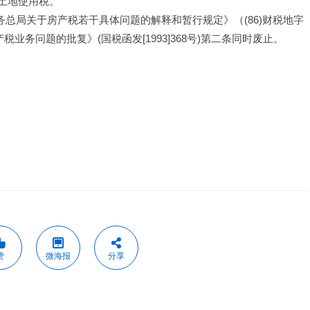
土地使用税。
税务总局关于房产税若干具体问题的解释和暂行规定》（(86)财税地字
业务问题的批复》(国税函发[1993]368号)第二条同时废止。
赞
微海报
分享