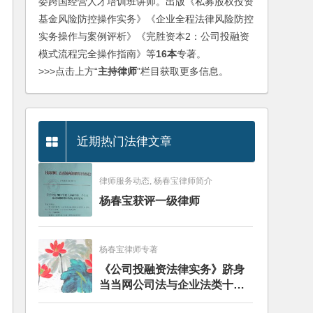
委跨国经营人才培训班讲师。出版《私募股权投资
基金风险防控操作实务》《企业全程法律风险防控
实务操作与案例评析》《完胜资本2：公司投融资
模式流程完全操作指南》等
16本
专著。
>>>点击上方“
主持律师
”栏目获取更多信息。
近期热门法律文章
律师服务动态, 杨春宝律师简介
杨春宝获评一级律师
杨春宝律师专著
《公司投融资法律实务》跻身
当当网公司法与企业法类十大
畅销图书榜