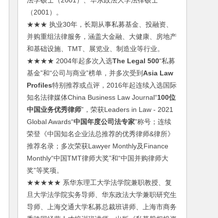
法学硕士（2001）、华东政法大学法律硕士
（2001）。
★★★ 执业30年，长期从事私募基金、投融资、
并购重组法律服务，涵盖大金融、大健康、房地产
和基础设施、TMT、展览业、制造业等行业。
★★★★ 2004年起多次入选
The Legal 500
“私募
基金”和“公司与商业”榜单，并多次受到
Asia Law
Profiles
特别推荐或点评，2016年起连续入选国际
知名法律媒体China Business Law Journal“
100位
中国业务优秀律师
”，荣获Leaders in Law - 2021
Global Awards“
中国年度公司法专家
”称号；连续
荣登《中国知名企业法总推荐的优秀律师&律所》
推荐名录；多次荣获Lawyer Monthly及Finance
Monthly“中国TMT律师大奖”和“中国并购律师大
奖”等奖项。
★★★★★ 系华东理工大学法学院兼职教授、复
旦大学法学院实务导师、华东政法大学兼职研究生
导师、上海交通大学私募总裁班讲师、上海市商务