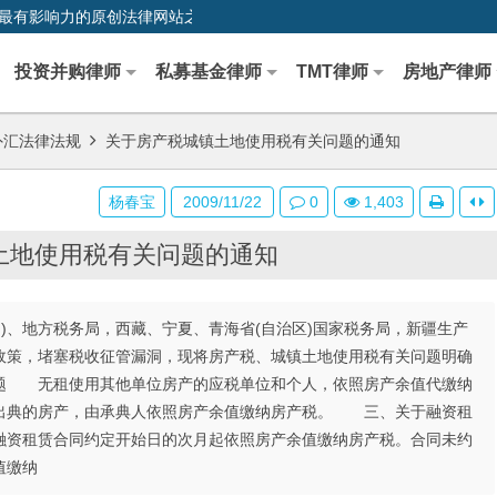
0,中国最早、最有影响力的原创法律网站之一
投资并购律师
私募基金律师
TMT律师
房地产律师
外汇法律法规
关于房产税城镇土地使用税有关问题的通知
杨春宝
2009/11/22
0
1,403
土地使用税有关问题的通知
)、地方税务局，西藏、宁夏、青海省(自治区)国家税务局，新疆生产
策，堵塞税收征管漏洞，现将房产税、城镇土地使用税有关问题明确
题 无租使用其他单位房产的应税单位和个人，依照房产余值代缴纳
典的房产，由承典人依照房产余值缴纳房产税。 三、关于融资租
资租赁合同约定开始日的次月起依照房产余值缴纳房产税。合同未约
值缴纳