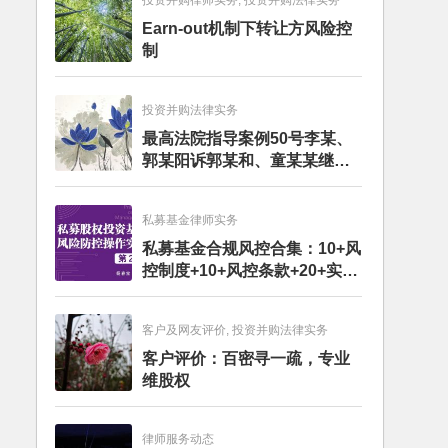
投资并购律师实务, 投资并购法律实务
Earn-out机制下转让方风险控
制
投资并购法律实务
最高法院指导案例50号李某、
郭某阳诉郭某和、童某某继承
纠纷案
私募基金律师实务
私募基金合规风控合集：10+风
控制度+10+风控条款+20+实务
文章+每月动态
客户及网友评价, 投资并购法律实务
客户评价：百密寻一疏，专业
维股权
律师服务动态