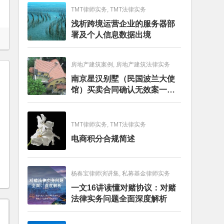
TMT律师实务, TMT法律实务
浅析跨境运营企业的服务器部
署及个人信息数据出境
房地产建筑案例, 房地产建筑法律实务
南京星汉别墅（民国波兰大使
馆）买卖合同确认无效案一审
判决书
TMT律师实务, TMT法律实务
电商积分合规简述
杨春宝律师演讲集, 私募基金律师实务
一文16讲读懂对赌协议：对赌
法律实务问题全面深度解析