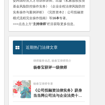
委跨国经营人才培训班讲师。出版《私募股权投资
基金风险防控操作实务》《企业全程法律风险防控
实务操作与案例评析》《完胜资本2：公司投融资
模式流程完全操作指南》等
16本
专著。
>>>点击上方“
主持律师
”栏目获取更多信息。
近期热门法律文章
律师服务动态, 杨春宝律师简介
杨春宝获评一级律师
杨春宝律师专著
《公司投融资法律实务》跻身
当当网公司法与企业法类十大
畅销图书榜