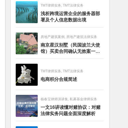
TMT律师实务, TMT法律实务
浅析跨境运营企业的服务器部
署及个人信息数据出境
房地产建筑案例, 房地产建筑法律实务
南京星汉别墅（民国波兰大使
馆）买卖合同确认无效案一审
判决书
TMT律师实务, TMT法律实务
电商积分合规简述
杨春宝律师演讲集, 私募基金律师实务
一文16讲读懂对赌协议：对赌
法律实务问题全面深度解析