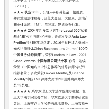
法学硕士（2001）、华东政法大学法律硕士
（2001）。
★★★ 执业30年，长期从事私募基金、投融资、
并购重组法律服务，涵盖大金融、大健康、房地产
和基础设施、TMT、展览业、制造业等行业。
★★★★ 2004年起多次入选
The Legal 500
“私募
基金”和“公司与商业”榜单，并多次受到
Asia Law
Profiles
特别推荐或点评，2016年起连续入选国际
知名法律媒体China Business Law Journal“
100位
中国业务优秀律师
”，荣获Leaders in Law - 2021
Global Awards“
中国年度公司法专家
”称号；连续
荣登《中国知名企业法总推荐的优秀律师&律所》
推荐名录；多次荣获Lawyer Monthly及Finance
Monthly“中国TMT律师大奖”和“中国并购律师大
奖”等奖项。
★★★★★ 系华东理工大学法学院兼职教授、复
旦大学法学院实务导师、华东政法大学兼职研究生
导师、上海交通大学私募总裁班讲师、上海市商务