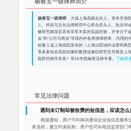
杨春宝一级律师简介
杨春宝一级律师
，大成上海高级合伙人、资本市场
人、科技与文化法律研究中心联合牵头人。执业30
赌研究颇深且具有非常丰富的实战经验，并专注于金融机构
金"和"公司与商业"等境内外各类律师榜单，代理
纷案入选上海高院发布的《上海法院域外法查明典型
系多家知名高校的兼职教授或兼职研究生导师及上
险防控操作实务》等16本投融资法律专著。
了解更
常见法律问题
遇到未订制却被收费的短信息，应该怎么
根据通知，用户可向移动通信企业或信息服务
务流程，建立约束机制，用户也可向电信监管部门