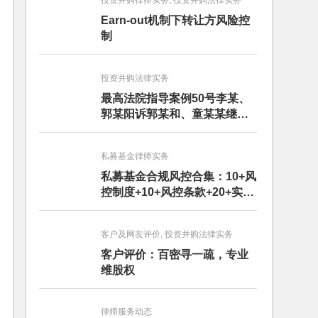
投资并购律师实务, 投资并购法律实务
Earn-out机制下转让方风险控
制
投资并购法律实务
最高法院指导案例50号李某、
郭某阳诉郭某和、童某某继承
纠纷案
私募基金律师实务
私募基金合规风控合集：10+风
控制度+10+风控条款+20+实务
文章+每月动态
客户及网友评价, 投资并购法律实务
客户评价：百密寻一疏，专业
维股权
律师服务动态