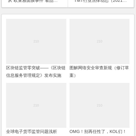
从“欧莱雅面膜事件”看品牌方与网红主播的责任承担和实务建议
TMT行业法律动态（2021年第四季度/总第18期）
区块链监管零突破——《区块链
图解网络安全审查新规（修订草
信息服务管理规定》发布实施
案）
全球电子货币监管问题浅析
OMG！别再任性了，KOL们！