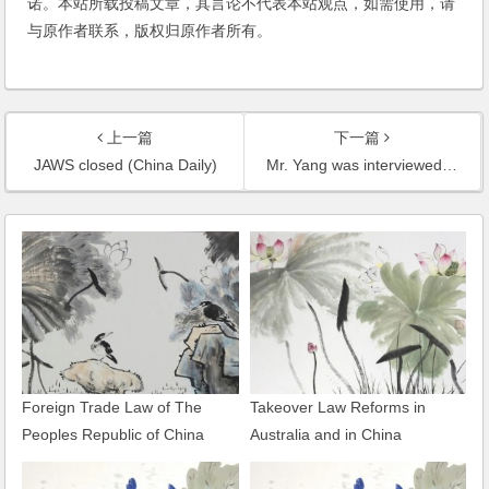
诺。本站所载投稿文章，其言论不代表本站观点，如需使用，请
与原作者联系，版权归原作者所有。
上一篇
下一篇
JAWS closed (China Daily)
Mr. Yang was interviewed by China Daily on the reconciliation between French Lacoste and Zhejiang Crocodile
Foreign Trade Law of The
Takeover Law Reforms in
Peoples Republic of China
Australia and in China