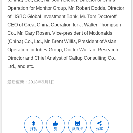
Operation for Monitor Group, Mr. Robert Dodds, Director 
of HSBC Global Investment Bank, Mr. Tom Doctoroff, 
CEO of Great China Operation for J. Walter Thompson 
Co., Mr. Gary Rosen, Vice-president of Mcdonalds 
(China) Co., Ltd., Mr. Brent Willis, President of Asian 
Operation for Inbev Group, Doctor Wu Tao, Research 
Director and Chief Analyst of Gallup Consulting Co., 
Ltd., and etc. 
最后更新：2018年9月1日
打赏
赞
微海报
分享