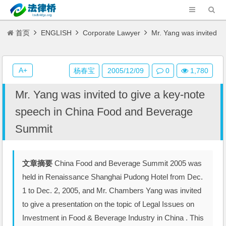
首页
ENGLISH
Corporate Lawyer
Mr. Yang was invited
to give a key-note speech in China Food and Beverage Summit
A+
杨春宝
2005/12/09
0
1,780
Mr. Yang was invited to give a key-note
speech in China Food and Beverage
Summit
文章摘要
China Food and Beverage Summit 2005 was
held in Renaissance Shanghai Pudong Hotel from Dec.
1 to Dec. 2, 2005, and Mr. Chambers Yang was invited
to give a presentation on the topic of Legal Issues on
Investment in Food & Beverage Industry in China . This