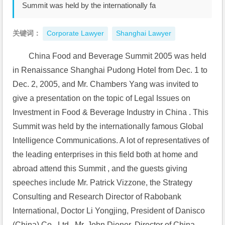
Summit was held by the internationally fa
关键词：
Corporate Lawyer
Shanghai Lawyer
China Food and Beverage Summit 2005 was held 
in Renaissance Shanghai Pudong Hotel from Dec. 1 to 
Dec. 2, 2005, and Mr. Chambers Yang was invited to 
give a presentation on the topic of Legal Issues on 
Investment in Food & Beverage Industry in China . This 
Summit was held by the internationally famous Global 
Intelligence Communications. A lot of representatives of 
the leading enterprises in this field both at home and 
abroad attend this Summit , and the guests giving 
speeches include Mr. Patrick Vizzone, the Strategy 
Consulting and Research Director of Rabobank 
International, Doctor Li Yongjing, President of Danisco 
(China) Co., Ltd., Mr. John Diener, Director of China 