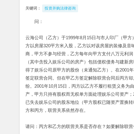
关键词：
投资并购法律咨询
问：
云海公司（乙方）于1999年8月15日与市人印厂（
方以房屋320平方米入股，乙方以对该房屋的装修及
商，甲方不参与经营，乙方每年向甲方支付八万元利润，
（其中含投入娱乐公司的房产）包括债权债务与建新房地
得了娱乐公司原甲方的股份（未通知乙方）。在2001
签定联营合同。但在甲乙方签定解除联营合同后丙方却
纷。2001年10月15日，丙方以乙方不履行租赁义务
产，甲方只持有股权而无权单方面处理娱乐公司资产；2
已失去娱乐公司的股东地位（甲方股权已随资产置换转
方和丙方，联营关系依然存在。
请问：丙方和乙方的联营关系是否存在？如要解除联营