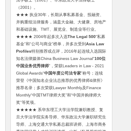
法学硕士（2001）、华东政法大学法律硕士
（2001）。
★★★ 执业30年，长期从事私募基金、投融资、
并购重组法律服务，涵盖大金融、大健康、房地产
和基础设施、TMT、展览业、制造业等行业。
★★★★ 2004年起多次入选
The Legal 500
“私募
基金”和“公司与商业”榜单，并多次受到
Asia Law
Profiles
特别推荐或点评，2016年起连续入选国际
知名法律媒体China Business Law Journal“
100位
中国业务优秀律师
”，荣获Leaders in Law - 2021
Global Awards“
中国年度公司法专家
”称号；连续
荣登《中国知名企业法总推荐的优秀律师&律所》
推荐名录；多次荣获Lawyer Monthly及Finance
Monthly“中国TMT律师大奖”和“中国并购律师大
奖”等奖项。
★★★★★ 系华东理工大学法学院兼职教授、复
旦大学法学院实务导师、华东政法大学兼职研究生
导师、上海交通大学私募总裁班讲师、上海市商务