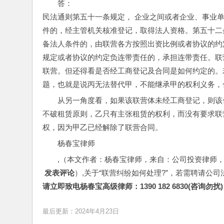
答：
民法通则第五十一条规定， 企业之间或者企业、事业
件的，经主管机关核准登记，取得法人资格。第五十二
备法人条件的，由联营各方按照出资比例或者协议的约
规定或者协议的约定负连带责任的，承担连带责任。联
联营。但还得看是否经工商登记及合同是如何约定的。
题，也就是说丙无法替代甲，不能继承甲的权利义务，
从另一角度看，如果该联营体未经工商登记，则该
不破租赁原则，乙只有主张租赁的权利，而没有要求联
权，因为甲乙已经解除了联营合同。
杨春宝律师
,（本文作者：杨春宝律师，来自：公司投资律师
 发表评论
）,关于“联营纠纷如何处理?”，若需聘请公司
请立即致电杨春宝高级律师：1390 182 6830(咨询勿扰)
最后更新：2024年4月23日