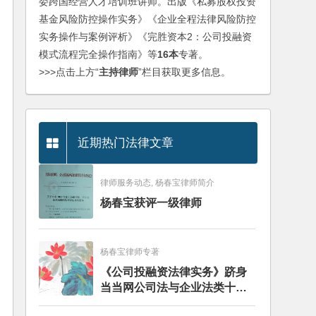
委跨国经营人才培训班讲师。出版《私募股权投资
基金风险防控操作实务》《企业全程法律风险防控
实务操作与案例评析》《完胜资本2：公司投融资
模式流程完全操作指南》等
16本
专著。
>>>点击上方“
主持律师
”栏目获取更多信息。
近期热门法律文章
律师服务动态, 杨春宝律师简介
杨春宝获评一级律师
杨春宝律师专著
《公司投融资法律实务》跻身
当当网公司法与企业法类十大
畅销图书榜