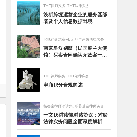
TMT律师实务, TMT法律实务
浅析跨境运营企业的服务器部
署及个人信息数据出境
房地产建筑案例, 房地产建筑法律实务
南京星汉别墅（民国波兰大使
馆）买卖合同确认无效案一审
判决书
TMT律师实务, TMT法律实务
电商积分合规简述
杨春宝律师演讲集, 私募基金律师实务
一文16讲读懂对赌协议：对赌
法律实务问题全面深度解析