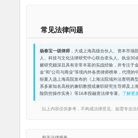
常见法律问题
杨春宝一级律师
，大成上海高级合伙人、资本市场
人、科技与文化法律研究中心联合牵头人。执业30
赌研究颇深且具有非常丰富的实战经验，并专注于金融机构
金"和"公司与商业"等境内外各类律师榜单，代理
纷案入选上海高院发布的《上海法院域外法查明典型
系多家知名高校的兼职教授或兼职研究生导师及上
险防控操作实务》等16本投融资法律专著。
了解更
以上内容仅供参考，不构成法律意见。如需专业法律服务，请
相关法律服务