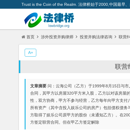
Trust is the Coin of the Realm. 法律桥始于200
首页
涉外投资并购律师
投资并购法律咨询
联营纠
A+
联营
文章摘要
问：云海公司（乙方）于1999年8月15日
合同，其甲方以房屋320平方米入股，乙方以对该房屋
性，双方协商，甲方不参与经营，乙方每年向甲方支付八
所有资产（其中含投入娱乐公司的房产）包括债权债务与
方取得了娱乐公司原甲方的股份（未通知乙方）。在20
方签定联营合同。但在甲乙方签定解除