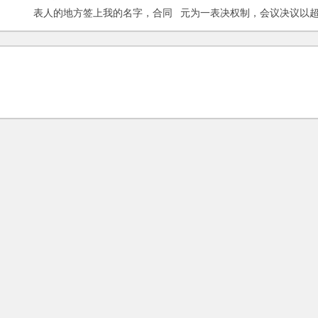
表人的地方签上我的名字，合同
元为一表决权制，会议决议以
是否有效？我是否需要承担责
过半数以上表决权同意方可通
任？
过。”与现行公司法有冲突？