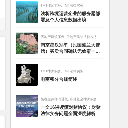
TMT律师实务, TMT法律实务
浅析跨境运营企业的服务器部
署及个人信息数据出境
房地产建筑案例, 房地产建筑法律实务
南京星汉别墅（民国波兰大使
馆）买卖合同确认无效案一审
判决书
TMT律师实务, TMT法律实务
电商积分合规简述
杨春宝律师演讲集, 私募基金律师实务
一文16讲读懂对赌协议：对赌
法律实务问题全面深度解析