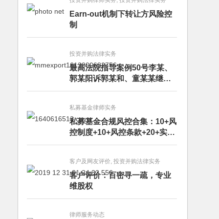
投资并购律师实务, 投资并购法律实务
Earn-out机制下转让方风险控
制
投资并购法律实务
最高法院指导案例50号李某、
郭某阳诉郭某和、童某某继承
纠纷案
私募基金律师实务
私募基金合规风控合集：10+风
控制度+10+风控条款+20+实务
文章+每月动态
客户及网友评价, 投资并购法律实务
客户评价：百密寻一疏，专业
维股权
律师服务动态