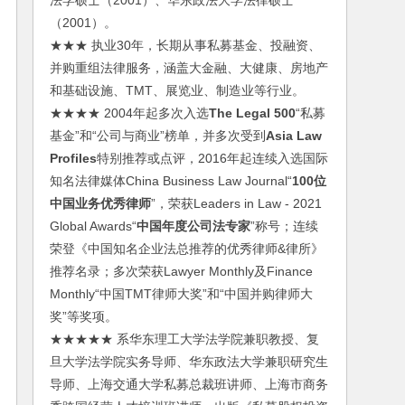
法学硕士（2001）、华东政法大学法律硕士
（2001）。
★★★ 执业30年，长期从事私募基金、投融资、
并购重组法律服务，涵盖大金融、大健康、房地产
和基础设施、TMT、展览业、制造业等行业。
★★★★ 2004年起多次入选
The Legal 500
“私募
基金”和“公司与商业”榜单，并多次受到
Asia Law
Profiles
特别推荐或点评，2016年起连续入选国际
知名法律媒体China Business Law Journal“
100位
中国业务优秀律师
”，荣获Leaders in Law - 2021
Global Awards“
中国年度公司法专家
”称号；连续
荣登《中国知名企业法总推荐的优秀律师&律所》
推荐名录；多次荣获Lawyer Monthly及Finance
Monthly“中国TMT律师大奖”和“中国并购律师大
奖”等奖项。
★★★★★ 系华东理工大学法学院兼职教授、复
旦大学法学院实务导师、华东政法大学兼职研究生
导师、上海交通大学私募总裁班讲师、上海市商务