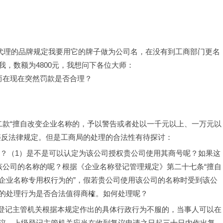
我代理的品牌规定我要用它的牌子做为公司名，在没有到工商部门更名
，数额为4800元，我想问下各位大师：
而在现在突然罚款是否合理？
二款“擅自改变企业名称的，予以警告或者处以一千元以上、一万元以
违反法律规定。但是工商局的处理的合法性有待探讨：
呢？（1）是不是可以认定为该公司授权贵公司使用其商号呢？如果这
该公司的名称的呢？根据《企业名称登记管理规定》第二十七条“擅自
企业名称专用权行为的”，假若贵公司使用该公司的名称时受到该公
的处理行为是否合法值得商榷。如何处理呢？
对登记主管机关根据本规定作出的具体行政行为不服的，当事人可以在
议。上级登记主管机关应当在收到复议申请之日起三十日内作出复