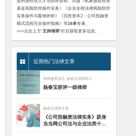
委跨国经营人才培训班讲师。出版《私募股权投资
基金风险防控操作实务》《企业全程法律风险防控
实务操作与案例评析》《完胜资本2：公司投融资
模式流程完全操作指南》等
16本
专著。
>>>点击上方“
主持律师
”栏目获取更多信息。
近期热门法律文章
律师服务动态, 杨春宝律师简介
杨春宝获评一级律师
杨春宝律师专著
《公司投融资法律实务》跻身
当当网公司法与企业法类十大
畅销图书榜