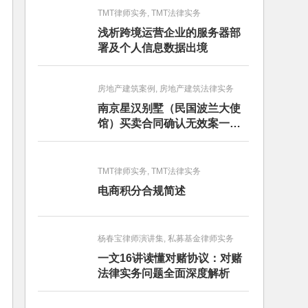
TMT律师实务, TMT法律实务
浅析跨境运营企业的服务器部
署及个人信息数据出境
房地产建筑案例, 房地产建筑法律实务
南京星汉别墅（民国波兰大使
馆）买卖合同确认无效案一审
判决书
TMT律师实务, TMT法律实务
电商积分合规简述
杨春宝律师演讲集, 私募基金律师实务
一文16讲读懂对赌协议：对赌
法律实务问题全面深度解析