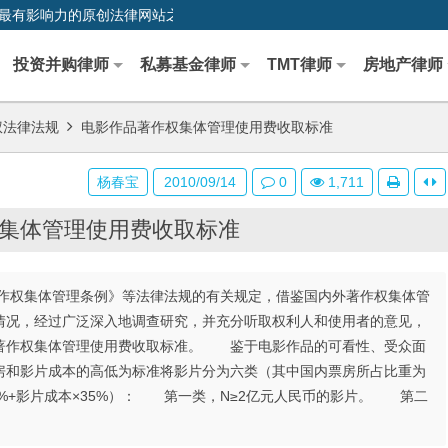
0,中国最早、最有影响力的原创法律网站之一
投资并购律师
私募基金律师
TMT律师
房地产律师
权法律法规
电影作品著作权集体管理使用费收取标准
杨春宝
2010/09/14
0
1,711
集体管理使用费收取标准
权集体管理条例》等法律法规的有关规定，借鉴国内外著作权集体管
情况，经过广泛深入地调查研究，并充分听取权利人和使用者的意见，
著作权集体管理使用费收取标准。 鉴于电影作品的可看性、受众面
房和影片成本的高低为标准将影片分为六类（其中国内票房所占比重为
65%+影片成本×35%）： 第一类，N≥2亿元人民币的影片。 第二