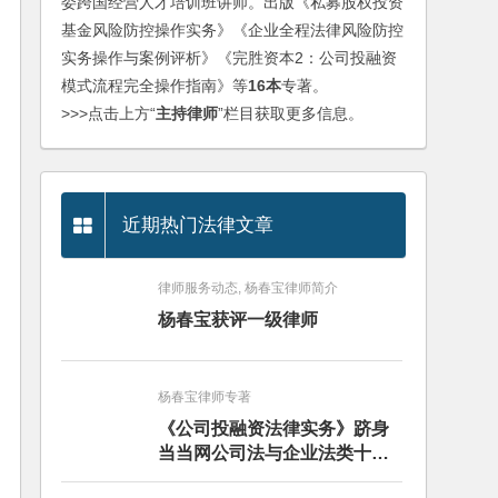
委跨国经营人才培训班讲师。出版《私募股权投资
基金风险防控操作实务》《企业全程法律风险防控
实务操作与案例评析》《完胜资本2：公司投融资
模式流程完全操作指南》等
16本
专著。
>>>点击上方“
主持律师
”栏目获取更多信息。
近期热门法律文章
律师服务动态, 杨春宝律师简介
杨春宝获评一级律师
杨春宝律师专著
《公司投融资法律实务》跻身
当当网公司法与企业法类十大
畅销图书榜