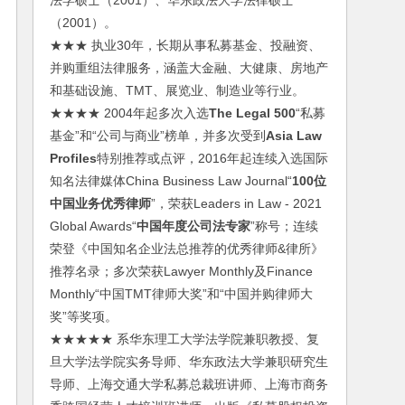
法学硕士（2001）、华东政法大学法律硕士
（2001）。
★★★ 执业30年，长期从事私募基金、投融资、
并购重组法律服务，涵盖大金融、大健康、房地产
和基础设施、TMT、展览业、制造业等行业。
★★★★ 2004年起多次入选
The Legal 500
“私募
基金”和“公司与商业”榜单，并多次受到
Asia Law
Profiles
特别推荐或点评，2016年起连续入选国际
知名法律媒体China Business Law Journal“
100位
中国业务优秀律师
”，荣获Leaders in Law - 2021
Global Awards“
中国年度公司法专家
”称号；连续
荣登《中国知名企业法总推荐的优秀律师&律所》
推荐名录；多次荣获Lawyer Monthly及Finance
Monthly“中国TMT律师大奖”和“中国并购律师大
奖”等奖项。
★★★★★ 系华东理工大学法学院兼职教授、复
旦大学法学院实务导师、华东政法大学兼职研究生
导师、上海交通大学私募总裁班讲师、上海市商务