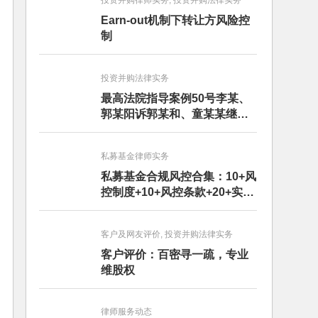
投资并购律师实务, 投资并购法律实务
Earn-out机制下转让方风险控
制
投资并购法律实务
最高法院指导案例50号李某、
郭某阳诉郭某和、童某某继承
纠纷案
私募基金律师实务
私募基金合规风控合集：10+风
控制度+10+风控条款+20+实务
文章+每月动态
客户及网友评价, 投资并购法律实务
客户评价：百密寻一疏，专业
维股权
律师服务动态