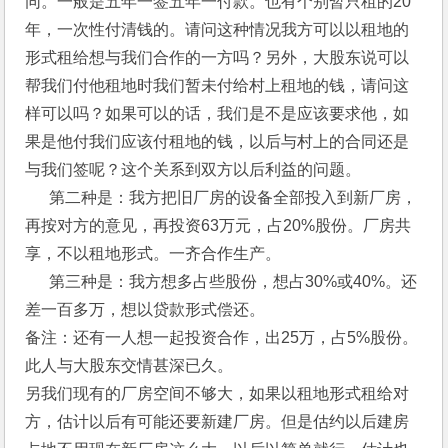
同。一般是五年一签五年一付款。也有个别暂只租的20
年，一次性付清钱的。请问这种情况我方可以以租地的
形式租给想与我们合作的一方吗？另外，大股东说可以
帮我们付他租地时我们暂未付给村上租地的钱，请问这
样可以吗？如果可以的话，我们是不是应该要求他，如
果是他付我们应该付租地的钱，以后与村上的合同还是
与我们签呢？这个关系到双方以后利益的问题。
　  第二种是：我方把旧厂房的设备全部投入到新厂房，
再按对方的意见，再投资63万元，占20%股份。厂房共
享，不以租地形式。一齐合作生产。
　  第三种是：我方想多占些股份，想占30%或40%。还
差一百多万，想以贷款形式偿还。
备注：还有一人想一起投资合作，出25万，占5%股份。
此人与大股东交情甚深已久。
另我们现有的厂房空间不够大，如果以租地形式租给对
方，估计以后有可能还要新建厂房。但是估约以后建房