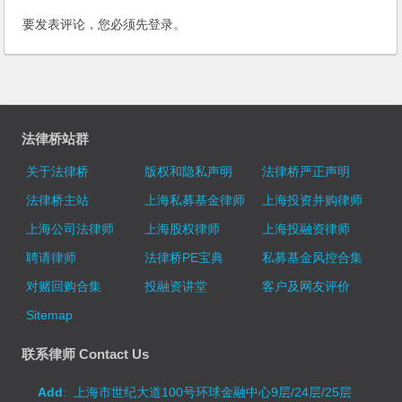
要发表评论，您必须先
登录
。
法律桥站群
关于法律桥
版权和隐私声明
法律桥严正声明
法律桥主站
上海私募基金律师
上海投资并购律师
上海公司法律师
上海股权律师
上海投融资律师
聘请律师
法律桥PE宝典
私募基金风控合集
对赌回购合集
投融资讲堂
客户及网友评价
Sitemap
联系律师 Contact Us
Add
: 上海市世纪大道100号环球金融中心9层/24层/25层