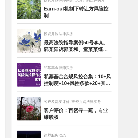
投资并购律师实务, 投资并购法律实务
Earn-out机制下转让方风险控
制
投资并购法律实务
最高法院指导案例50号李某、
郭某阳诉郭某和、童某某继承
纠纷案
私募基金律师实务
私募基金合规风控合集：10+风
控制度+10+风控条款+20+实务
文章+每月动态
客户及网友评价, 投资并购法律实务
客户评价：百密寻一疏，专业
维股权
律师服务动态