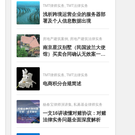
TMT律师实务, TMT法律实务
浅析跨境运营企业的服务器部
署及个人信息数据出境
房地产建筑案例, 房地产建筑法律实务
南京星汉别墅（民国波兰大使
馆）买卖合同确认无效案一审
判决书
TMT律师实务, TMT法律实务
电商积分合规简述
杨春宝律师演讲集, 私募基金律师实务
一文16讲读懂对赌协议：对赌
法律实务问题全面深度解析