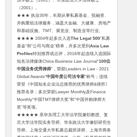
法学硕士（2001）、华东政法大学法律硕士
（2001）。
★★★ 执业30年，长期从事私募基金、投融资、
并购重组法律服务，涵盖大金融、大健康、房地产
和基础设施、TMT、展览业、制造业等行业。
★★★★ 2004年起多次入选
The Legal 500
“私募
基金”和“公司与商业”榜单，并多次受到
Asia Law
Profiles
特别推荐或点评，2016年起连续入选国际
知名法律媒体China Business Law Journal“
100位
中国业务优秀律师
”，荣获Leaders in Law - 2021
Global Awards“
中国年度公司法专家
”称号；连续
荣登《中国知名企业法总推荐的优秀律师&律所》
推荐名录；多次荣获Lawyer Monthly及Finance
Monthly“中国TMT律师大奖”和“中国并购律师大
奖”等奖项。
★★★★★ 系华东理工大学法学院兼职教授、复
旦大学法学院实务导师、华东政法大学兼职研究生
导师、上海交通大学私募总裁班讲师、上海市商务