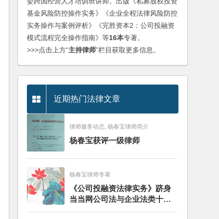
委跨国经营人才培训班讲师。出版《私募股权投资
基金风险防控操作实务》《企业全程法律风险防控
实务操作与案例评析》《完胜资本2：公司投融资
模式流程完全操作指南》等
16本
专著。
>>>点击上方“
主持律师
”栏目获取更多信息。
近期热门法律文章
律师服务动态, 杨春宝律师简介
杨春宝获评一级律师
杨春宝律师专著
《公司投融资法律实务》跻身
当当网公司法与企业法类十大
畅销图书榜