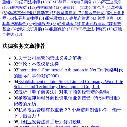
重组
(172)
公司法律师
(169)
TMT律师
(149)
电子商务
(133)
不正当竞争
(133)
股东权益
(129)
并购律师
(127)
法律顾问
(113)
公司治理
(112)
对赌
(80)
私募基金行业法律动态
(73)
投融资律师
(71)
房地产开发
(62)
上海律
师
(55)
私募基金律师
(51)
股权激励
(50)
房地产律师
(43)
跨境电商
(43)
私募股权基金
(39)
外商投资
(38)
产业基金
(34)
知识产权律师
(33)
创投
基金
(32)
海外投资并购
(24)
数据保护
(21)
TMT行业法律动态
(19)
房地
产并购
(18)
法律实务文章推荐
01
关于公司高管的忠诚义务之解析
02
评论：不仅仅是法律
03
International Commercial Arbitration in Net Era(网络时代
的国际商事仲裁)(2000)
04
Establishment of Joint Stock Limited Company: Wuxi Life
Science and Technology Development Co., Ltd.
05
浅析《电子商务法》对电子商务经营者的影响
06
杨春宝律师就外商投资电信业务接受《华尔街日报》
记者的采访
07
私募投后管理有多重要？3 个离谱判例告诉你：懒一
下，赔百万！
08
《创业投资法律手册》修订说明