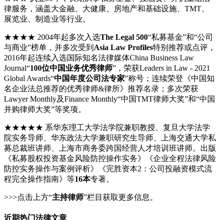
律服务，涵盖大金融、大健康、房地产和基础设施、TMT、
展览业、制造业等行业。
★★★★ 2004年起多次入选
The Legal 500
“私募基金”和“公司
与商业”榜单，并多次受到
Asia Law Profiles
特别推荐或点评，
2016年起连续入选国际知名法律媒体China Business Law
Journal“
100位中国业务优秀律师
”，荣获Leaders in Law - 2021
Global Awards“
中国年度公司法专家
”称号；连续荣登《中国知
名企业法总推荐的优秀律师&律所》推荐名录；多次荣获
Lawyer Monthly及Finance Monthly“中国TMT律师大奖”和“中国
并购律师大奖”等奖项。
★★★★★ 系华东理工大学法学院兼职教授、复旦大学法学
院实务导师、华东政法大学兼职研究生导师、上海交通大学私
募总裁班讲师、上海市商务委跨国经营人才培训班讲师。出版
《私募股权投资基金风险防控操作实务》《企业全程法律风险
防控实务操作与案例评析》《完胜资本2：公司投融资模式流
程完全操作指南》等
16本
专著。
>>>点击上方“
主持律师
”栏目获取更多信息。
近期热门法律文章