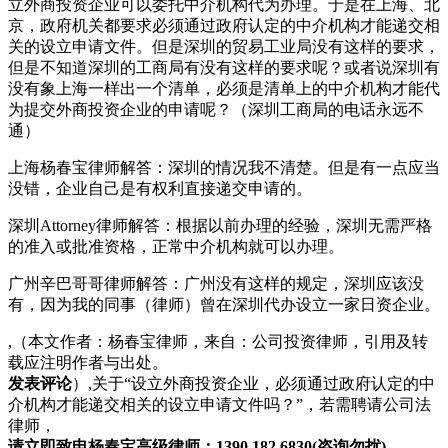
立外商投资企业可以委托中介机构代为办理。于是在上海、北
京，政府机关都要求必须通过政府认定的中介机构才能递交相
关的设立申请文件。但是深圳的贸易工业局没有这样的要求，
但是不知道深圳的工商局有没有这样的要求呢？或者说深圳有
没有象上海一样出一个清单，必须是清单上的中介机构才能代
为提交外商投资企业的申请呢？（深圳工商局的电话永远不
通）
上海杨春宝律师解答：深圳的情况我不清楚。但是有一点应当
没错，企业自己是有权利直接递交申请的。
深圳Attorney律师解答：根据以前办理的经验，深圳无需严格
的准入或批准资格，正常中介机构就可以办理。
广州辛巴哥哥律师解答：广州没有这样的规定，深圳应该没
有，因为我的同事（律师）曾在深圳代办设立一家日资企业。
,（本文作者：杨春宝律师，来自：公司投资律师，引用及转
载应注明作者与出处。
发表评论
）,关于“设立外商投资企业，必须通过政府认定的中
介机构才能递交相关的设立申请文件吗？”，若需聘请公司法
律师，
请立即致电杨春宝高级律师：1390 182 6830(咨询勿扰)