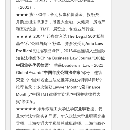
法学硕士（2001）、华东政法大学法律硕士
（2001）。
★★★ 执业30年，长期从事私募基金、投融资、
并购重组法律服务，涵盖大金融、大健康、房地产
和基础设施、TMT、展览业、制造业等行业。
★★★★ 2004年起多次入选
The Legal 500
“私募
基金”和“公司与商业”榜单，并多次受到
Asia Law
Profiles
特别推荐或点评，2016年起连续入选国际
知名法律媒体China Business Law Journal“
100位
中国业务优秀律师
”，荣获Leaders in Law - 2021
Global Awards“
中国年度公司法专家
”称号；连续
荣登《中国知名企业法总推荐的优秀律师&律所》
推荐名录；多次荣获Lawyer Monthly及Finance
Monthly“中国TMT律师大奖”和“中国并购律师大
奖”等奖项。
★★★★★ 系华东理工大学法学院兼职教授、复
旦大学法学院实务导师、华东政法大学兼职研究生
导师、上海交通大学私募总裁班讲师、上海市商务