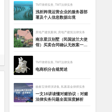
TMT律师实务, TMT法律实务
浅析跨境运营企业的服务器部
署及个人信息数据出境
房地产建筑案例, 房地产建筑法律实务
南京星汉别墅（民国波兰大使
馆）买卖合同确认无效案一审
判决书
TMT律师实务, TMT法律实务
电商积分合规简述
杨春宝律师演讲集, 私募基金律师实务
一文16讲读懂对赌协议：对赌
法律实务问题全面深度解析