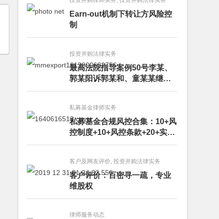
投资并购律师实务, 投资并购法律实务
Earn-out机制下转让方风险控
制
投资并购法律实务
最高法院指导案例50号李某、
郭某阳诉郭某和、童某某继承
纠纷案
私募基金律师实务
私募基金合规风控合集：10+风
控制度+10+风控条款+20+实务
文章+每月动态
客户及网友评价, 投资并购法律实务
客户评价：百密寻一疏，专业
维股权
律师服务动态