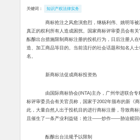
关键词：
知识产权法律实务
　　商标抢注之风愈演愈烈，继杨利伟、姚明等被
真正的权利所有人造成困扰。国家商标评审委员会有关官
酝酿出台措施限制商标注册的投机行为，日后注册人在
造、加工商品等目的。当前流行的社会话题和知名人士往
名。 
　　新商标法促成商标投资热 
　　由国际商标协会(INTA)主办，广州华进联合
标评审委员会有关官员称，国家于2002年颁布的新《
此，大量自然人出于投机目的进行商标注册，导致商标
且催生了一条产业利益链：抢注——炒作——胁迫赎回
　　酝酿出台法规予以限制 