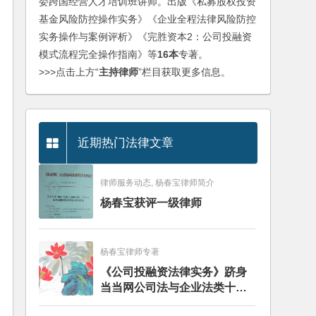
委跨国经营人才培训班讲师。出版《私募股权投资
基金风险防控操作实务》《企业全程法律风险防控
实务操作与案例评析》《完胜资本2：公司投融资
模式流程完全操作指南》等
16本
专著。
>>>点击上方“
主持律师
”栏目获取更多信息。
近期热门法律文章
律师服务动态, 杨春宝律师简介
杨春宝获评一级律师
杨春宝律师专著
《公司投融资法律实务》跻身
当当网公司法与企业法类十大
畅销图书榜