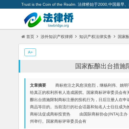
Trust is the Coin of the Realm. 法律桥始于200
首页
涉外知识产权律师
知识产权法律实务
国家酝
A+
国家酝酿出台措施限
文章摘要
商标抢注之风愈演愈烈，继杨利伟、姚明等被
给真正的权利所有人造成困扰。国家商标评审委员会有关
酿出台措施限制商标注册的投机行为，日后注册人在申
商品等目的。当前流行的社会话题和知名人士往往成为抢
商标法促成商标投资热 由国际商标协会(INTA)主办
州举行。国家商标评审委员会有