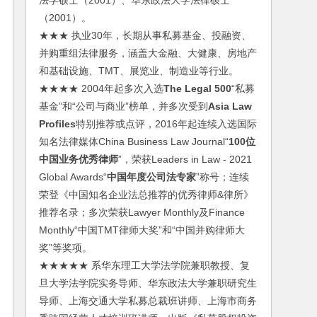
法学硕士（2001）、华东政法大学法律硕士
（2001）。
★★★ 执业30年，长期从事私募基金、投融资、
并购重组法律服务，涵盖大金融、大健康、房地产
和基础设施、TMT、展览业、制造业等行业。
★★★★ 2004年起多次入选
The Legal 500
“私募
基金”和“公司与商业”榜单，并多次受到
Asia Law
Profiles
特别推荐或点评，2016年起连续入选国际
知名法律媒体China Business Law Journal“
100位
中国业务优秀律师
”，荣获Leaders in Law - 2021
Global Awards“
中国年度公司法专家
”称号；连续
荣登《中国知名企业法总推荐的优秀律师&律所》
推荐名录；多次荣获Lawyer Monthly及Finance
Monthly“中国TMT律师大奖”和“中国并购律师大
奖”等奖项。
★★★★★ 系华东理工大学法学院兼职教授、复
旦大学法学院实务导师、华东政法大学兼职研究生
导师、上海交通大学私募总裁班讲师、上海市商务