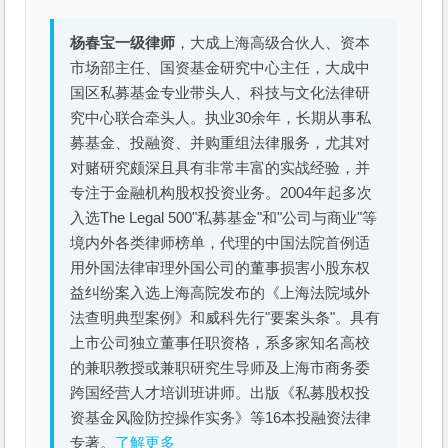
杨春宝一级律师
，大成上海高级合伙人、资本
市场部主任、国资基金研究中心主任，大成中
国区私募基金专业带头人、科技与文化法律研
究中心联合牵头人。执业30余年，长期从事私
募基金、投融资、并购重组法律服务，尤其对
对赌研究颇深且具有非常丰富的实战经验，并
专注于金融机构股权投资业务。2004年起多次
入选The Legal 500"私募基金"和"公司与商业"等
境内外各类律师榜单，代理的中国法院首例适
用外国法律审理外国公司的董事损害小股东权
益纠纷案入选上海高院发布的《上海法院域外
法查明典型案例》和威科先行"要案头条"。具有
上市公司独立董事任职资格，系多家知名高校
的兼职教授或兼职研究生导师及上海市商务委
跨国经营人才培训班讲师。出版《私募股权投
资基金风险防控操作实务》等16本投融资法律
专著。
了解更多