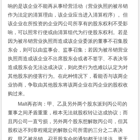
响的是该企业不能再从事经营活动（营业执照的被吊销
作为法定的清算理由，该企业应当进入清算程序）。但
该企业在所投资的企业丙公司所享有的股东权利不受影
响，可以照常行使或由清算组代为行使股东权利。若是
因为被吊销营业执照而造成该企业委派的董事不召集股
东会，则可以由监事会、监事召集；若因为被吊销营业
执照而造成该企业不出席股东会或者不签字、不表决等
造成股东会无法达成决议，则此类行为也难以认定为对
其他股东的侵害行为。在此种情况下，看能否与该两企
业协商，争取由其他股东将该两企业在丙企业的股权收
购过来。
Malt再咨询：甲、乙及另外两个股东派到丙公司的
董事之间矛盾重重，根本无法就股权转让达成协议；而
且丙公司一直亏损，另外两个股东想解散丙公司，但其
股权达不到章程规定的解散公司所需的三分之二表决
权。甲乙被吊销，召开股东会的通知都无法送达，更无