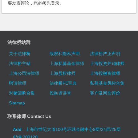
要发表评论，您必须先
登录
。
法律桥站群
关于法律桥
版权和隐私声明
法律桥严正声明
法律桥主站
上海私募基金律师
上海投资并购律师
上海公司法律师
上海股权律师
上海投融资律师
聘请律师
法律桥PE宝典
私募基金风控合集
对赌回购合集
投融资讲堂
客户及网友评价
Sitemap
联系律师 Contact Us
Add
: 上海市世纪大道100号环球金融中心9层/24层/25层
邮编:200120