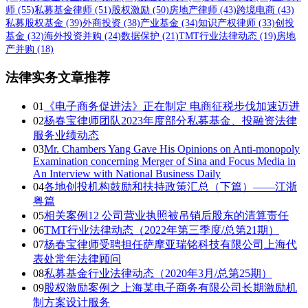
师
(55)
私募基金律师
(51)
股权激励
(50)
房地产律师
(43)
跨境电商
(43)
私募股权基金
(39)
外商投资
(38)
产业基金
(34)
知识产权律师
(33)
创投
基金
(32)
海外投资并购
(24)
数据保护
(21)
TMT行业法律动态
(19)
房地
产并购
(18)
法律实务文章推荐
01
《电子商务促进法》正在制定 电商征税步伐加速迈进
02
杨春宝律师团队2023年度部分私募基金、投融资法律
服务业绩动态
03
Mr. Chambers Yang Gave His Opinions on Anti-monopoly
Examination concerning Merger of Sina and Focus Media in
An Interview with National Business Daily
04
各地创投机构鼓励和扶持政策汇总（下篇）——江浙
粤篇
05
相关案例12 公司营业执照被吊销后股东的清算责任
06
TMT行业法律动态（2022年第三季度/总第21期）
07
杨春宝律师受聘担任萨摩亚瑞铭科技有限公司上海代
表处常年法律顾问
08
私募基金行业法律动态（2020年3月/总第25期）
09
股权激励案例之上海某电子商务有限公司长期激励机
制方案设计服务