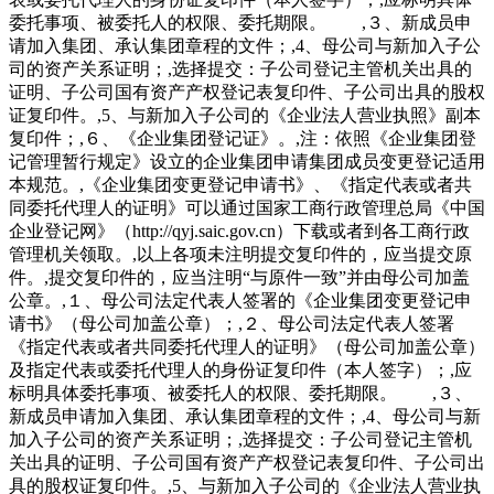
委托事项、被委托人的权限、委托期限。 ,３、新成员申
请加入集团、承认集团章程的文件；,4、母公司与新加入子公
司的资产关系证明；,选择提交：子公司登记主管机关出具的
证明、子公司国有资产产权登记表复印件、子公司出具的股权
证复印件。,5、与新加入子公司的《企业法人营业执照》副本
复印件；,６、《企业集团登记证》。,注：依照《企业集团登
记管理暂行规定》设立的企业集团申请集团成员变更登记适用
本规范。,《企业集团变更登记申请书》、《指定代表或者共
同委托代理人的证明》可以通过国家工商行政管理总局《中国
企业登记网》（http://qyj.saic.gov.cn）下载或者到各工商行政
管理机关领取。,以上各项未注明提交复印件的，应当提交原
件。,提交复印件的，应当注明“与原件一致”并由母公司加盖
公章。,１、母公司法定代表人签署的《企业集团变更登记申
请书》（母公司加盖公章）；,２、母公司法定代表人签署
《指定代表或者共同委托代理人的证明》（母公司加盖公章）
及指定代表或委托代理人的身份证复印件（本人签字）；,应
标明具体委托事项、被委托人的权限、委托期限。 ,３、
新成员申请加入集团、承认集团章程的文件；,4、母公司与新
加入子公司的资产关系证明；,选择提交：子公司登记主管机
关出具的证明、子公司国有资产产权登记表复印件、子公司出
具的股权证复印件。,5、与新加入子公司的《企业法人营业执