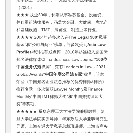
法学硕士（2001）、华东政法大学法律硕士
（2001）。
★★★ 执业30年，长期从事私募基金、投融资、
并购重组法律服务，涵盖大金融、大健康、房地产
和基础设施、TMT、展览业、制造业等行业。
★★★★ 2004年起多次入选
The Legal 500
“私募
基金”和“公司与商业”榜单，并多次受到
Asia Law
Profiles
特别推荐或点评，2016年起连续入选国际
知名法律媒体China Business Law Journal“
100位
中国业务优秀律师
”，荣获Leaders in Law - 2021
Global Awards“
中国年度公司法专家
”称号；连续
荣登《中国知名企业法总推荐的优秀律师&律所》
推荐名录；多次荣获Lawyer Monthly及Finance
Monthly“中国TMT律师大奖”和“中国并购律师大
奖”等奖项。
★★★★★ 系华东理工大学法学院兼职教授、复
旦大学法学院实务导师、华东政法大学兼职研究生
导师、上海交通大学私募总裁班讲师、上海市商务