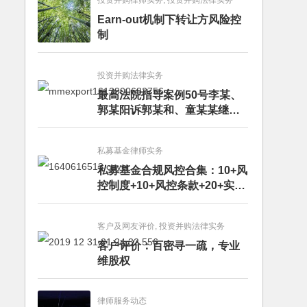
投资并购律师实务, 投资并购法律实务
Earn-out机制下转让方风险控
制
投资并购法律实务
最高法院指导案例50号李某、
郭某阳诉郭某和、童某某继承
纠纷案
私募基金律师实务
私募基金合规风控合集：10+风
控制度+10+风控条款+20+实务
文章+每月动态
客户及网友评价, 投资并购法律实务
客户评价：百密寻一疏，专业
维股权
律师服务动态