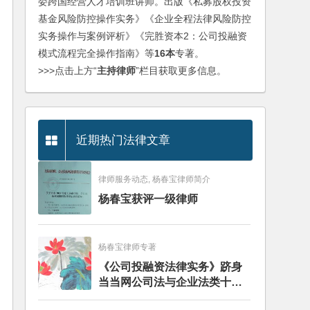
委跨国经营人才培训班讲师。出版《私募股权投资
基金风险防控操作实务》《企业全程法律风险防控
实务操作与案例评析》《完胜资本2：公司投融资
模式流程完全操作指南》等
16本
专著。
>>>点击上方“
主持律师
”栏目获取更多信息。
近期热门法律文章
律师服务动态, 杨春宝律师简介
杨春宝获评一级律师
杨春宝律师专著
《公司投融资法律实务》跻身
当当网公司法与企业法类十大
畅销图书榜