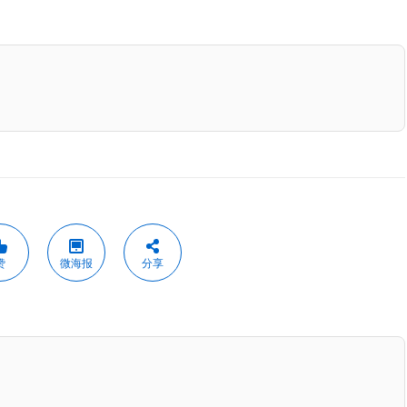
赞
微海报
分享