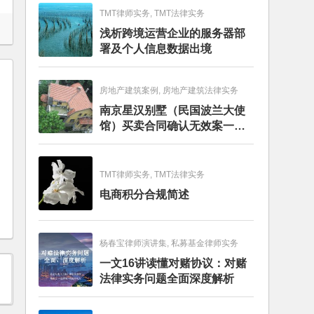
TMT律师实务, TMT法律实务
浅析跨境运营企业的服务器部
署及个人信息数据出境
房地产建筑案例, 房地产建筑法律实务
南京星汉别墅（民国波兰大使
馆）买卖合同确认无效案一审
判决书
TMT律师实务, TMT法律实务
电商积分合规简述
杨春宝律师演讲集, 私募基金律师实务
一文16讲读懂对赌协议：对赌
法律实务问题全面深度解析