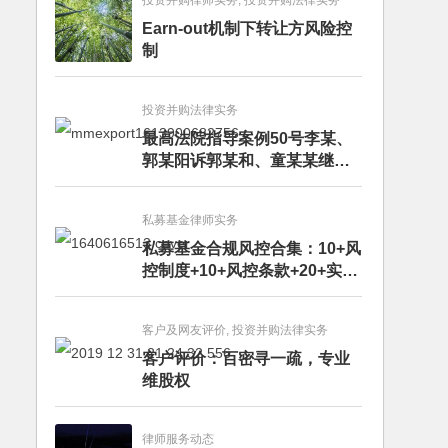
投资并购律师实务, 投资并购法律实务
Earn-out机制下转让方风险控
制
投资并购法律实务
最高法院指导案例50号李某、
郭某阳诉郭某和、童某某继承
纠纷案
私募基金律师实务
私募基金合规风控合集：10+风
控制度+10+风控条款+20+实务
文章+每月动态
客户及网友评价, 投资并购法律实务
客户评价：百密寻一疏，专业
维股权
律师服务动态