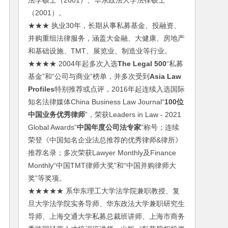
法学硕士（2001）、华东政法大学法律硕士
（2001）。
★★★ 执业30年，长期从事私募基金、投融资、
并购重组法律服务，涵盖大金融、大健康、房地产
和基础设施、TMT、展览业、制造业等行业。
★★★★ 2004年起多次入选
The Legal 500
“私募
基金”和“公司与商业”榜单，并多次受到
Asia Law
Profiles
特别推荐或点评，2016年起连续入选国际
知名法律媒体China Business Law Journal“
100位
中国业务优秀律师
”，荣获Leaders in Law - 2021
Global Awards“
中国年度公司法专家
”称号；连续
荣登《中国知名企业法总推荐的优秀律师&律所》
推荐名录；多次荣获Lawyer Monthly及Finance
Monthly“中国TMT律师大奖”和“中国并购律师大
奖”等奖项。
★★★★★ 系华东理工大学法学院兼职教授、复
旦大学法学院实务导师、华东政法大学兼职研究生
导师、上海交通大学私募总裁班讲师、上海市商务