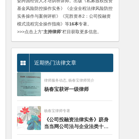
委跨国经营人才培训班讲师。出版《私募股权投资
基金风险防控操作实务》《企业全程法律风险防控
实务操作与案例评析》《完胜资本2：公司投融资
模式流程完全操作指南》等
16本
专著。
>>>点击上方“
主持律师
”栏目获取更多信息。
近期热门法律文章
律师服务动态, 杨春宝律师简介
杨春宝获评一级律师
杨春宝律师专著
《公司投融资法律实务》跻身
当当网公司法与企业法类十大
畅销图书榜