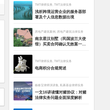
TMT律师实务, TMT法律实务
浅析跨境运营企业的服务器部
署及个人信息数据出境
房地产建筑案例, 房地产建筑法律实务
南京星汉别墅（民国波兰大使
馆）买卖合同确认无效案一审
判决书
TMT律师实务, TMT法律实务
电商积分合规简述
杨春宝律师演讲集, 私募基金律师实务
一文16讲读懂对赌协议：对赌
法律实务问题全面深度解析