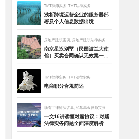
TMT律师实务, TMT法律实务
浅析跨境运营企业的服务器部
署及个人信息数据出境
房地产建筑案例, 房地产建筑法律实务
南京星汉别墅（民国波兰大使
馆）买卖合同确认无效案一审
判决书
TMT律师实务, TMT法律实务
电商积分合规简述
杨春宝律师演讲集, 私募基金律师实务
一文16讲读懂对赌协议：对赌
法律实务问题全面深度解析