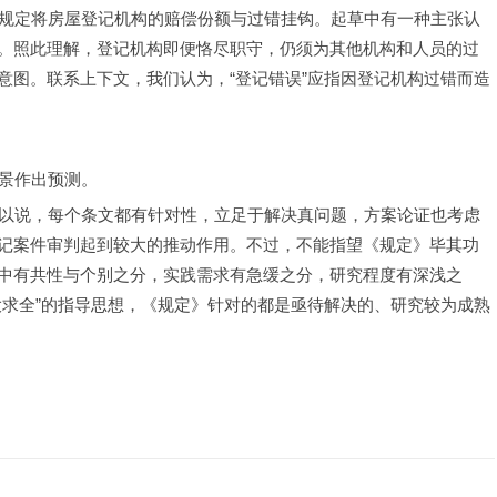
二条规定将房屋登记机构的赔偿份额与过错挂钩。起草中有一种主张认
。照此理解，登记机构即便恪尽职守，仍须为其他机构和人员的过
意图。联系上下文，我们认为，“登记错误”应指因登记机构过错而造
前景作出预测。
。可以说，每个条文都有针对性，立足于解决真问题，方案论证也考虑
记案件审判起到较大的推动作用。不过，不能指望《规定》毕其功
中有共性与个别之分，实践需求有急缓之分，研究程度有深浅之
大求全”的指导思想，《规定》针对的都是亟待解决的、研究较为成熟