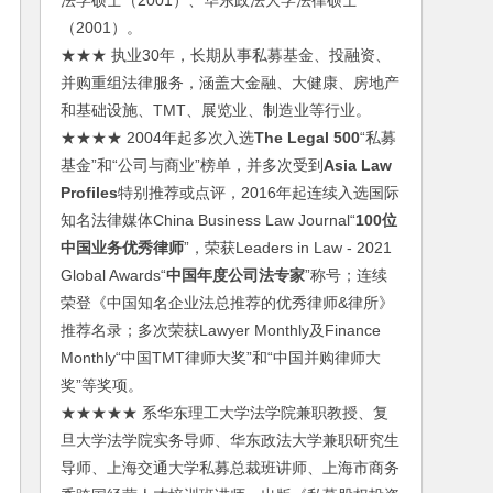
法学硕士（2001）、华东政法大学法律硕士
（2001）。
★★★ 执业30年，长期从事私募基金、投融资、
并购重组法律服务，涵盖大金融、大健康、房地产
和基础设施、TMT、展览业、制造业等行业。
★★★★ 2004年起多次入选
The Legal 500
“私募
基金”和“公司与商业”榜单，并多次受到
Asia Law
Profiles
特别推荐或点评，2016年起连续入选国际
知名法律媒体China Business Law Journal“
100位
中国业务优秀律师
”，荣获Leaders in Law - 2021
Global Awards“
中国年度公司法专家
”称号；连续
荣登《中国知名企业法总推荐的优秀律师&律所》
推荐名录；多次荣获Lawyer Monthly及Finance
Monthly“中国TMT律师大奖”和“中国并购律师大
奖”等奖项。
★★★★★ 系华东理工大学法学院兼职教授、复
旦大学法学院实务导师、华东政法大学兼职研究生
导师、上海交通大学私募总裁班讲师、上海市商务