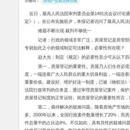
关键词：
房地产交易法律法规
近日，最高人民法院审判委员会第1491次会议讨论
定》）。在公布实施前夕，本报记者访问了最高人民法
    难题不断出现 裁判不够统一
    记者：行政的领域非常广泛，房屋登记是房
专就如此之小的领域制定司法解释，必要性何在呢？
    赵大光：制定《规定》的必要性至少可从以下
    第一，房屋登记的重要性。房屋乃人们生存
度，一端连着广大人民群众的重大切身利益，一端连着
重要价值。建设好、维护好这一制度，已被《物权法》
法院行政审判的任务是，通过审理房屋登记案件，保护
房屋登记制度的正常运转。就房屋登记的重要性而言，
    第二，亟待解决的疑难问题。随着房地产市
多。2000年以来，全国行政案件数量增长了20%，而
件总量中的占比达8%。不仅如此，具有共性的疑难问