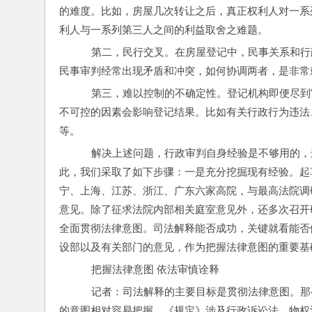
的难度。比如，房屋几次转让之后，真正权利人对一系
利人与一系列第三人之间的利益取舍之难题。
    第二，民行交叉。在房屋登记中，民事关系
民事审判经常出现矛盾和冲突，如何协调两者，是非常
    第三，难以控制的不确定性。登记机构即便
不可控的因素会影响登记结果。比如有关行政行为违法
等。
    解决上述问题，行政审判自身经验是不够用
此，我们采取了如下步骤：一是充分挖掘现有经验。起
宁、上海、江苏、浙江、广东六家高院，与最高法院调
意见。除了征求法院内部相关庭室意见外，还多次召开
全面贯彻法律意图。司法解释能否成功，关键就看能否
设部以及有关部门的意见，作为把握法律意图的重要基
    把握法律意图 依法审慎诠释
    记者：司法解释的主要目标是贯彻法律意图
的意图相对容易把握，《规定》涉及行政诉讼法、物权