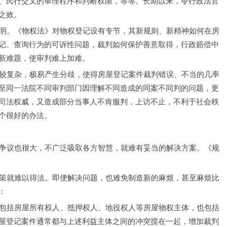
、民行交叉的审理程序和判断权限，等等。长期以来，令行政法官
之效。
多不明。《物权法》对物权登记设有专节，其新规则、新精神如何在房
记、查询行为的可诉性问题，裁判如何保护善意取得，行政赔偿中
新难题，使审判难上加难。
题比较复杂，极易产生分歧，使得房屋登记案件裁判错误、不当的几率
至同一法院不同审判部门因理解不同造成的同案不同判的问题，更
司法权威，又造成部分当事人不肯服判，上访不止，不利于社会秩
个很好的办法。
杂，争议也很大，不广泛吸取各方智慧，就难有妥当的解决方案。《规
对之策就难以得法。即便解决问题，也难免制造新的麻烦，甚至麻烦比
：
体，包括房屋所有权人、抵押权人、地役权人等房屋物权主体，也包括
屋登记案件通常都与上述利益主体之间的冲突搅在一起，增加裁判