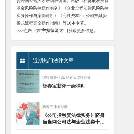
委跨国经营人才培训班讲师。出版《私募股权投资
基金风险防控操作实务》《企业全程法律风险防控
实务操作与案例评析》《完胜资本2：公司投融资
模式流程完全操作指南》等
16本
专著。
>>>点击上方“
主持律师
”栏目获取更多信息。
近期热门法律文章
律师服务动态, 杨春宝律师简介
杨春宝获评一级律师
杨春宝律师专著
《公司投融资法律实务》跻身
当当网公司法与企业法类十大
畅销图书榜