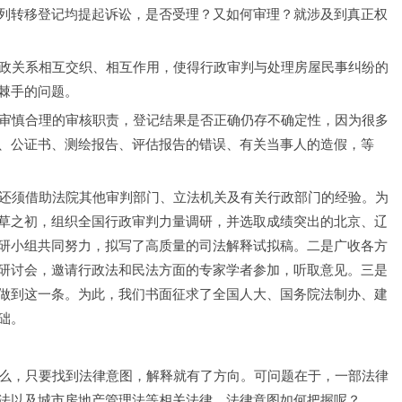
列转移登记均提起诉讼，是否受理？又如何审理？就涉及到真正权
和行政关系相互交织、相互作用，使得行政审判与处理房屋民事纠纷的
棘手的问题。
尽到审慎合理的审核职责，登记结果是否正确仍存不确定性，因为很多
、公证书、测绘报告、评估报告的错误、有关当事人的造假，等
的，还须借助法院其他审判部门、立法机关及有关行政部门的经验。为
草之初，组织全国行政审判力量调研，并选取成绩突出的北京、辽
研小组共同努力，拟写了高质量的司法解释试拟稿。二是广收各方
研讨会，邀请行政法和民法方面的专家学者参加，听取意见。三是
做到这一条。为此，我们书面征求了全国人大、国务院法制办、建
础。
。那么，只要找到法律意图，解释就有了方向。可问题在于，一部法律
法以及城市房地产管理法等相关法律，法律意图如何把握呢？