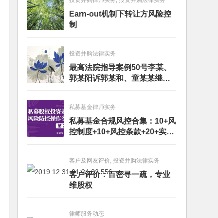
投资并购律师实务, 投资并购法律实务
Earn-out机制下转让方风险控
制
投资并购法律实务
最高法院指导案例50号李某、
郭某阳诉郭某和、童某某继承
纠纷案
私募基金律师实务
私募基金合规风控合集：10+风
控制度+10+风控条款+20+实务
文章+每月动态
客户及网友评价, 投资并购法律实务
客户评价：百密寻一疏，专业
维股权
律师服务动态