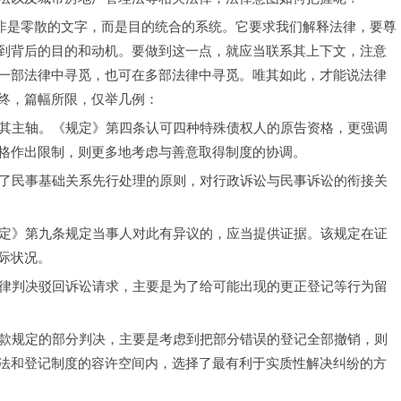
律并非是零散的文字，而是目的统合的系统。它要求我们解释法律，要尊
到背后的目的和动机。要做到这一点，就应当联系其上下文，注意
一部法律中寻觅，也可在多部法律中寻觅。唯其如此，才能说法律
终，篇幅所限，仅举几例：
衡是其主轴。《规定》第四条认可四种特殊债权人的原告资格，更强调
格作出限制，则更多地考虑与善意取得制度的协调。
规定了民事基础关系先行处理的原则，对行政诉讼与民事诉讼的衔接关
《规定》第九条规定当事人对此有异议的，应当提供证据。该规定在证
际状况。
定一律判决驳回诉讼请求，主要是为了给可能出现的更正登记等行为留
第一款规定的部分判决，主要是考虑到把部分错误的登记全部撤销，则
法和登记制度的容许空间内，选择了最有利于实质性解决纠纷的方