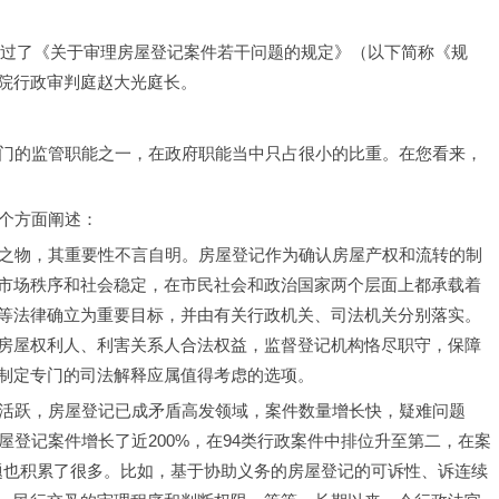
通过了《关于审理房屋登记案件若干问题的规定》（以下简称《规
院行政审判庭赵大光庭长。
管部门的监管职能之一，在政府职能当中只占很小的比重。在您看来，
四个方面阐述：
必需之物，其重要性不言自明。房屋登记作为确认房屋产权和流转的制
市场秩序和社会稳定，在市民社会和政治国家两个层面上都承载着
等法律确立为重要目标，并由有关行政机关、司法机关分别落实。
房屋权利人、利害关系人合法权益，监督登记机构恪尽职守，保障
制定专门的司法解释应属值得考虑的选项。
场的活跃，房屋登记已成矛盾高发领域，案件数量增长快，疑难问题
房屋登记案件增长了近200%，在94类行政案件中排位升至第二，在案
题也积累了很多。比如，基于协助义务的房屋登记的可诉性、诉连续