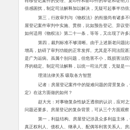
转移登记案件的受理、复印件和影印件的举证和证明力
倍感困扰，制定司法解释加以解决，无疑可起事半功倍
    第三，行政审判与《物权法》的衔接尚有诸
屋登记案件审判中实施、贯彻，比如预告登记、异议登
如何适用《物权法》第二十一条，等等，又出现了许多
    第四，裁判标准不够清晰。由于上述新老问
增高，妨碍了审判功能的正常发挥。尤其是不同法院甚
是广为诟病。虽属个别问题，但危害不小，既损害法院
序的稳定。制定司法解释，以统一司法尺度，无疑是一
    理清法律关系 吸取各方智慧
    记者：房屋登记案件中的疑难问题的背景复
定》在这方面做的如何？
    赵大光：对事物复杂性缺乏透彻的认识，应
问题还要多。房屋登记的复杂背景，可从三个方面观察
    第一，利益结构。房屋登记涉及众多利益主
真正权利人、债权人、继承人、配偶等利害关系人。房