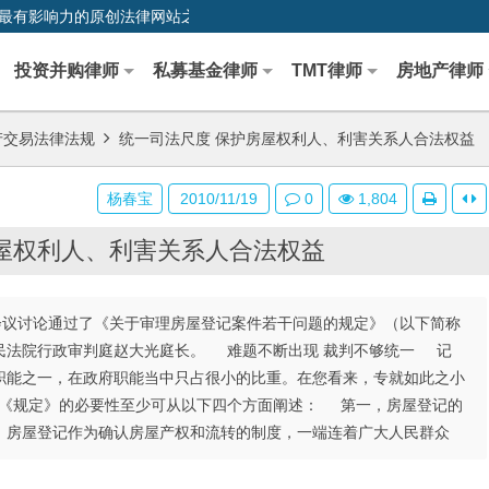
0,中国最早、最有影响力的原创法律网站之一
投资并购律师
私募基金律师
TMT律师
房地产律师
产交易法律法规
统一司法尺度 保护房屋权利人、利害关系人合法权益
杨春宝
2010/11/19
0
1,804
屋权利人、利害关系人合法权益
会议讨论通过了《关于审理房屋登记案件若干问题的规定》（以下简称
民法院行政审判庭赵大光庭长。 难题不断出现 裁判不够统一 记
职能之一，在政府职能当中只占很小的比重。在您看来，专就如此之小
《规定》的必要性至少可从以下四个方面阐述： 第一，房屋登记的
。房屋登记作为确认房屋产权和流转的制度，一端连着广大人民群众