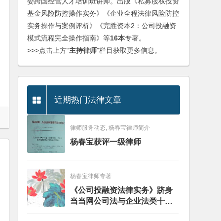
委跨国经营人才培训班讲师。出版《私募股权投资
基金风险防控操作实务》《企业全程法律风险防控
实务操作与案例评析》《完胜资本2：公司投融资
模式流程完全操作指南》等
16本
专著。
>>>点击上方“
主持律师
”栏目获取更多信息。
近期热门法律文章
律师服务动态, 杨春宝律师简介
杨春宝获评一级律师
杨春宝律师专著
《公司投融资法律实务》跻身
当当网公司法与企业法类十大
畅销图书榜