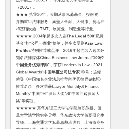
法学硕士（2001）、华东政法大学法律硕士
（2001）。
★★★ 执业30年，长期从事私募基金、投融资、
并购重组法律服务，涵盖大金融、大健康、房地产
和基础设施、TMT、展览业、制造业等行业。
★★★★ 2004年起多次入选
The Legal 500
“私募
基金”和“公司与商业”榜单，并多次受到
Asia Law
Profiles
特别推荐或点评，2016年起连续入选国际
知名法律媒体China Business Law Journal“
100位
中国业务优秀律师
”，荣获Leaders in Law - 2021
Global Awards“
中国年度公司法专家
”称号；连续
荣登《中国知名企业法总推荐的优秀律师&律所》
推荐名录；多次荣获Lawyer Monthly及Finance
Monthly“中国TMT律师大奖”和“中国并购律师大
奖”等奖项。
★★★★★ 系华东理工大学法学院兼职教授、复
旦大学法学院实务导师、华东政法大学兼职研究生
导师、上海交通大学私募总裁班讲师、上海市商务