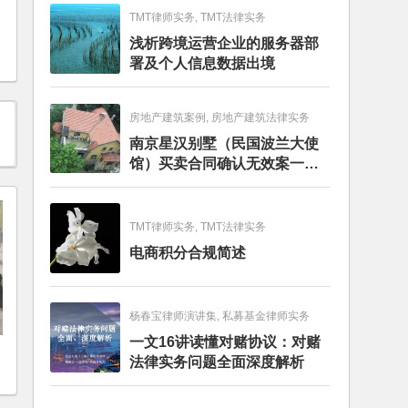
TMT律师实务, TMT法律实务
浅析跨境运营企业的服务器部
署及个人信息数据出境
房地产建筑案例, 房地产建筑法律实务
南京星汉别墅（民国波兰大使
馆）买卖合同确认无效案一审
判决书
TMT律师实务, TMT法律实务
电商积分合规简述
杨春宝律师演讲集, 私募基金律师实务
一文16讲读懂对赌协议：对赌
法律实务问题全面深度解析