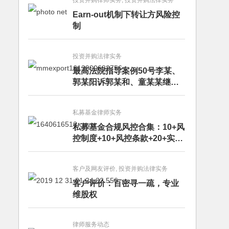
投资并购律师实务, 投资并购法律实务
Earn-out机制下转让方风险控
制
投资并购法律实务
最高法院指导案例50号李某、
郭某阳诉郭某和、童某某继承
纠纷案
私募基金律师实务
私募基金合规风控合集：10+风
控制度+10+风控条款+20+实务
文章+每月动态
客户及网友评价, 投资并购法律实务
客户评价：百密寻一疏，专业
维股权
律师服务动态