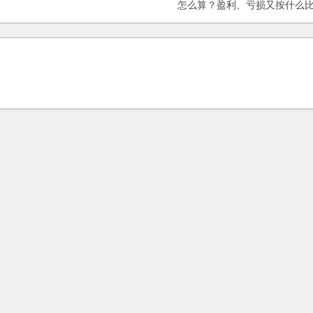
怎么算？盈利、亏损又按什么
例来算？