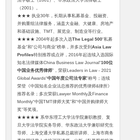
法学硕士（2001）、华东政法大学法律硕士
（2001）。
★★★ 执业30年，长期从事私募基金、投融资、
并购重组法律服务，涵盖大金融、大健康、房地产
和基础设施、TMT、展览业、制造业等行业。
★★★★ 2004年起多次入选
The Legal 500
“私募
基金”和“公司与商业”榜单，并多次受到
Asia Law
Profiles
特别推荐或点评，2016年起连续入选国际
知名法律媒体China Business Law Journal“
100位
中国业务优秀律师
”，荣获Leaders in Law - 2021
Global Awards“
中国年度公司法专家
”称号；连续
荣登《中国知名企业法总推荐的优秀律师&律所》
推荐名录；多次荣获Lawyer Monthly及Finance
Monthly“中国TMT律师大奖”和“中国并购律师大
奖”等奖项。
★★★★★ 系华东理工大学法学院兼职教授、复
旦大学法学院实务导师、华东政法大学兼职研究生
导师、上海交通大学私募总裁班讲师、上海市商务