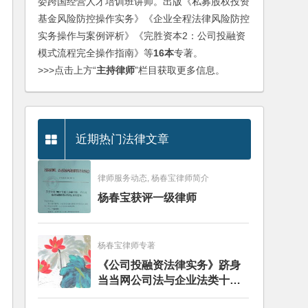
委跨国经营人才培训班讲师。出版《私募股权投资
基金风险防控操作实务》《企业全程法律风险防控
实务操作与案例评析》《完胜资本2：公司投融资
模式流程完全操作指南》等
16本
专著。
>>>点击上方“
主持律师
”栏目获取更多信息。
近期热门法律文章
律师服务动态, 杨春宝律师简介
杨春宝获评一级律师
杨春宝律师专著
《公司投融资法律实务》跻身
当当网公司法与企业法类十大
畅销图书榜