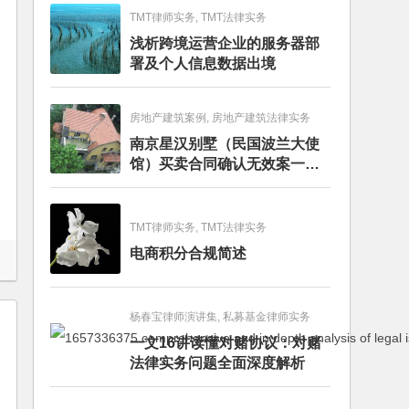
TMT律师实务, TMT法律实务
浅析跨境运营企业的服务器部
署及个人信息数据出境
房地产建筑案例, 房地产建筑法律实务
南京星汉别墅（民国波兰大使
馆）买卖合同确认无效案一审
判决书
TMT律师实务, TMT法律实务
电商积分合规简述
杨春宝律师演讲集, 私募基金律师实务
一文16讲读懂对赌协议：对赌
法律实务问题全面深度解析