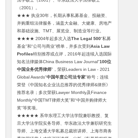
法学硕士（2001）、华东政法大学法律硕士
（2001）。
★★★ 执业30年，长期从事私募基金、投融资、
并购重组法律服务，涵盖大金融、大健康、房地产
和基础设施、TMT、展览业、制造业等行业。
★★★★ 2004年起多次入选
The Legal 500
“私募
基金”和“公司与商业”榜单，并多次受到
Asia Law
Profiles
特别推荐或点评，2016年起连续入选国际
知名法律媒体China Business Law Journal“
100位
中国业务优秀律师
”，荣获Leaders in Law - 2021
Global Awards“
中国年度公司法专家
”称号；连续
荣登《中国知名企业法总推荐的优秀律师&律所》
推荐名录；多次荣获Lawyer Monthly及Finance
Monthly“中国TMT律师大奖”和“中国并购律师大
奖”等奖项。
★★★★★ 系华东理工大学法学院兼职教授、复
旦大学法学院实务导师、华东政法大学兼职研究生
导师、上海交通大学私募总裁班讲师、上海市商务