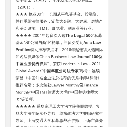
法学硕士（2001）、华东政法大学法律硕士
（2001）。
★★★ 执业30年，长期从事私募基金、投融资、
并购重组法律服务，涵盖大金融、大健康、房地产
和基础设施、TMT、展览业、制造业等行业。
★★★★ 2004年起多次入选
The Legal 500
“私募
基金”和“公司与商业”榜单，并多次受到
Asia Law
Profiles
特别推荐或点评，2016年起连续入选国际
知名法律媒体China Business Law Journal“
100位
中国业务优秀律师
”，荣获Leaders in Law - 2021
Global Awards“
中国年度公司法专家
”称号；连续
荣登《中国知名企业法总推荐的优秀律师&律所》
推荐名录；多次荣获Lawyer Monthly及Finance
Monthly“中国TMT律师大奖”和“中国并购律师大
奖”等奖项。
★★★★★ 系华东理工大学法学院兼职教授、复
旦大学法学院实务导师、华东政法大学兼职研究生
导师、上海交通大学私募总裁班讲师、上海市商务