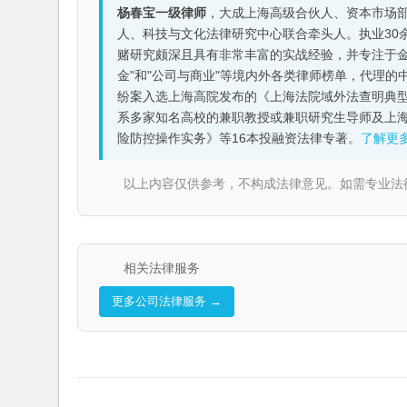
杨春宝一级律师
，大成上海高级合伙人、资本市场
人、科技与文化法律研究中心联合牵头人。执业30
赌研究颇深且具有非常丰富的实战经验，并专注于金融机构
金"和"公司与商业"等境内外各类律师榜单，代理
纷案入选上海高院发布的《上海法院域外法查明典型
系多家知名高校的兼职教授或兼职研究生导师及上
险防控操作实务》等16本投融资法律专著。
了解更
以上内容仅供参考，不构成法律意见。如需专业法律服务，请
相关法律服务
更多公司法律服务 →