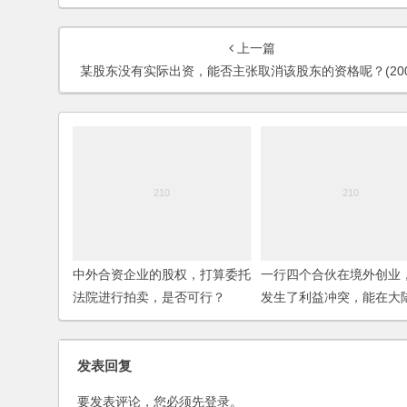
上一篇
某股东没有实际出资，能否主张取消该股东的资格呢？(200
中外合资企业的股权，打算委托
一行四个合伙在境外创业
法院进行拍卖，是否可行？
发生了利益冲突，能在大
起诉吗？该合同应该注意
发表回复
要发表评论，您必须先
登录
。