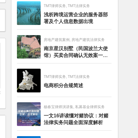
TMT律师实务, TMT法律实务
浅析跨境运营企业的服务器部
署及个人信息数据出境
房地产建筑案例, 房地产建筑法律实务
南京星汉别墅（民国波兰大使
馆）买卖合同确认无效案一审
判决书
TMT律师实务, TMT法律实务
电商积分合规简述
罢
杨春宝律师演讲集, 私募基金律师实务
一文16讲读懂对赌协议：对赌
法律实务问题全面深度解析