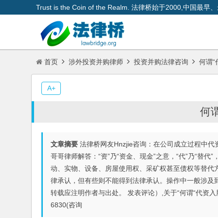
Trust is the Coin of the Realm. 法律桥始于200
首页
涉外投资并购律师
投资并购法律咨询
何谓“
A+
何谓
文章摘要
法律桥网友Hnzjie咨询：在公司成立过程中
哥哥律师解答：“资”乃“资金、现金”之意，“代”乃“替
动、实物、设备、房屋使用权、采矿权甚至债权等替代
律承认，但有些则不能得到法律承认。操作中一般涉及
转载应注明作者与出处。 发表评论）,关于“何谓“代资入股
6830(咨询