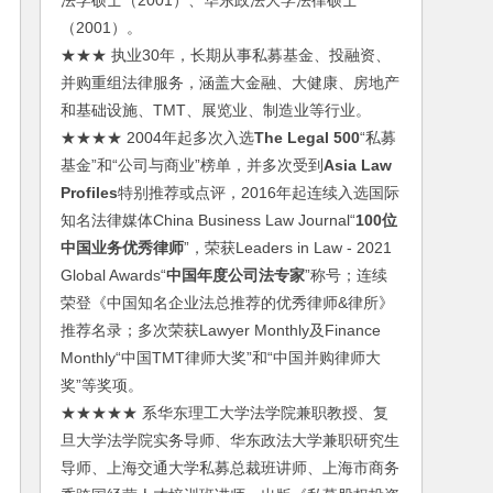
法学硕士（2001）、华东政法大学法律硕士
（2001）。
★★★ 执业30年，长期从事私募基金、投融资、
并购重组法律服务，涵盖大金融、大健康、房地产
和基础设施、TMT、展览业、制造业等行业。
★★★★ 2004年起多次入选
The Legal 500
“私募
基金”和“公司与商业”榜单，并多次受到
Asia Law
Profiles
特别推荐或点评，2016年起连续入选国际
知名法律媒体China Business Law Journal“
100位
中国业务优秀律师
”，荣获Leaders in Law - 2021
Global Awards“
中国年度公司法专家
”称号；连续
荣登《中国知名企业法总推荐的优秀律师&律所》
推荐名录；多次荣获Lawyer Monthly及Finance
Monthly“中国TMT律师大奖”和“中国并购律师大
奖”等奖项。
★★★★★ 系华东理工大学法学院兼职教授、复
旦大学法学院实务导师、华东政法大学兼职研究生
导师、上海交通大学私募总裁班讲师、上海市商务