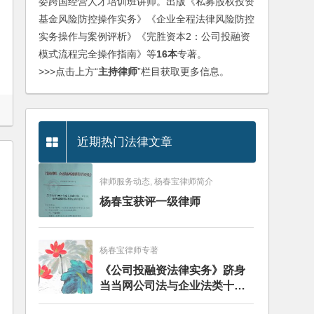
委跨国经营人才培训班讲师。出版《私募股权投资
基金风险防控操作实务》《企业全程法律风险防控
实务操作与案例评析》《完胜资本2：公司投融资
模式流程完全操作指南》等
16本
专著。
>>>点击上方“
主持律师
”栏目获取更多信息。
近期热门法律文章
律师服务动态, 杨春宝律师简介
杨春宝获评一级律师
杨春宝律师专著
《公司投融资法律实务》跻身
当当网公司法与企业法类十大
畅销图书榜