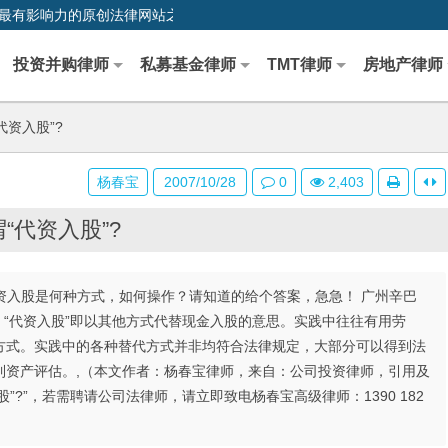
0,中国最早、最有影响力的原创法律网站之一
投资并购律师
私募基金律师
TMT律师
房地产律师
代资入股”?
杨春宝
2007/10/28
0
2,403
“代资入股”?
代资入股是何种方式，如何操作？请知道的给个答案，急急！ 广州辛巴
代”，“代资入股”即以其他方式代替现金入股的意思。实践中往往有用劳
方式。实践中的各种替代方式并非均符合法律规定，大部分可以得到法
到资产评估。,（本文作者：杨春宝律师，来自：公司投资律师，引用及
”?”，若需聘请公司法律师，请立即致电杨春宝高级律师：1390 182