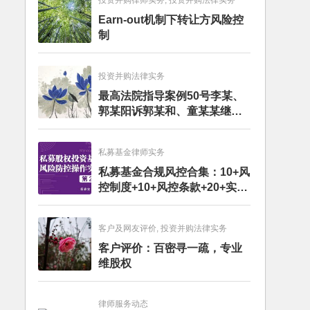
投资并购律师实务, 投资并购法律实务
Earn-out机制下转让方风险控
制
投资并购法律实务
最高法院指导案例50号李某、
郭某阳诉郭某和、童某某继承
纠纷案
私募基金律师实务
私募基金合规风控合集：10+风
控制度+10+风控条款+20+实务
文章+每月动态
客户及网友评价, 投资并购法律实务
客户评价：百密寻一疏，专业
维股权
律师服务动态