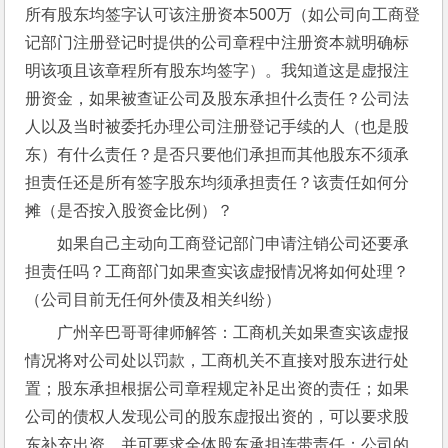
所有股东均签字认可该注册资本500万（如公司向工商登
记部门注册登记时提供的公司章程中注册资本就明确标
明该项且该章程所有股东均签字）。我知道这是虚报注
册资金，如果被查证公司及股东承担什么责任？公司法
人以及当时被委托办理公司注册登记手续的人（也是股
东）有什么责任？是否只要他们承担而其他股东不须承
担责任还是所有签字股东均须承担责任？该责任如何分
摊（是否按入股资金比例）？
如果自己主动向工商登记部门申请注销公司还要承
担责任吗？工商部门如果查实该虚报情况将如何处理？
（公司目前无任何外债及相关纠纷）
广州辛巴哥哥律师解答：工商机关如果查实该虚报
情况将对公司处以罚款，工商机关不直接对股东进行处
置；股东承担根据公司章程规定补足出资的责任；如果
公司的债权人发现公司的股东虚报出资的，可以要求股
东补充出资，并可要求全体股东承担连带责任；公司的