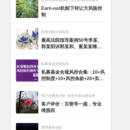
投资并购律师实务, 投资并购法律实务
Earn-out机制下转让方风险控
制
投资并购法律实务
最高法院指导案例50号李某、
郭某阳诉郭某和、童某某继承
纠纷案
私募基金律师实务
私募基金合规风控合集：10+风
控制度+10+风控条款+20+实务
文章+每月动态
客户及网友评价, 投资并购法律实务
客户评价：百密寻一疏，专业
维股权
律师服务动态