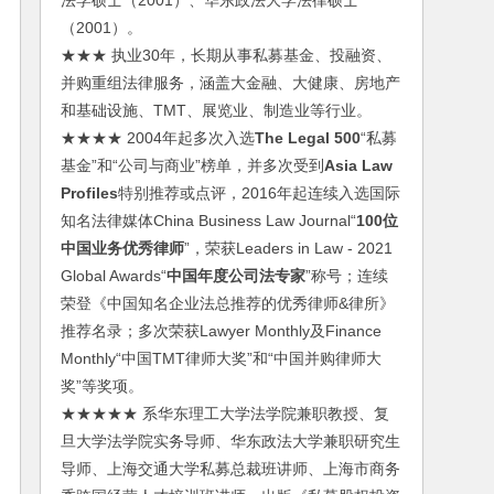
法学硕士（2001）、华东政法大学法律硕士
（2001）。
★★★ 执业30年，长期从事私募基金、投融资、
并购重组法律服务，涵盖大金融、大健康、房地产
和基础设施、TMT、展览业、制造业等行业。
★★★★ 2004年起多次入选
The Legal 500
“私募
基金”和“公司与商业”榜单，并多次受到
Asia Law
Profiles
特别推荐或点评，2016年起连续入选国际
知名法律媒体China Business Law Journal“
100位
中国业务优秀律师
”，荣获Leaders in Law - 2021
Global Awards“
中国年度公司法专家
”称号；连续
荣登《中国知名企业法总推荐的优秀律师&律所》
推荐名录；多次荣获Lawyer Monthly及Finance
Monthly“中国TMT律师大奖”和“中国并购律师大
奖”等奖项。
★★★★★ 系华东理工大学法学院兼职教授、复
旦大学法学院实务导师、华东政法大学兼职研究生
导师、上海交通大学私募总裁班讲师、上海市商务