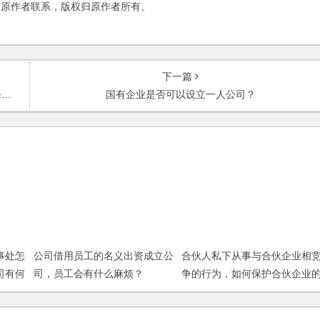
与原作者联系，版权归原作者所有。
下一篇
？
国有企业是否可以设立一人公司？
事处怎
公司借用员工的名义出资成立公
合伙人私下从事与合伙企业相
司有何
司，员工会有什么麻烦？
争的行为，如何保护合伙企业
权利？