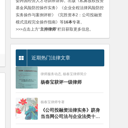
委跨国经营人才培训班讲师。出版《私募股权投资
基金风险防控操作实务》《企业全程法律风险防控
实务操作与案例评析》《完胜资本2：公司投融资
模式流程完全操作指南》等
16本
专著。
>>>点击上方“
主持律师
”栏目获取更多信息。
近期热门法律文章
律师服务动态, 杨春宝律师简介
杨春宝获评一级律师
杨春宝律师专著
《公司投融资法律实务》跻身
当当网公司法与企业法类十大
畅销图书榜