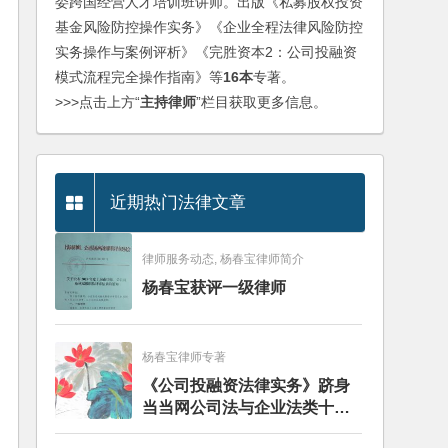
委跨国经营人才培训班讲师。出版《私募股权投资
基金风险防控操作实务》《企业全程法律风险防控
实务操作与案例评析》《完胜资本2：公司投融资
模式流程完全操作指南》等
16本
专著。
>>>点击上方“
主持律师
”栏目获取更多信息。
近期热门法律文章
律师服务动态, 杨春宝律师简介
杨春宝获评一级律师
杨春宝律师专著
《公司投融资法律实务》跻身
当当网公司法与企业法类十大
畅销图书榜