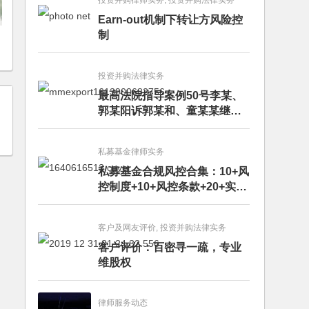
投资并购律师实务, 投资并购法律实务
Earn-out机制下转让方风险控
制
投资并购法律实务
最高法院指导案例50号李某、
郭某阳诉郭某和、童某某继承
纠纷案
私募基金律师实务
私募基金合规风控合集：10+风
控制度+10+风控条款+20+实务
文章+每月动态
客户及网友评价, 投资并购法律实务
客户评价：百密寻一疏，专业
维股权
律师服务动态