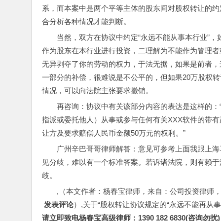
系，而本案中是两个平等主体的股东间对股权转让的约
合分析各种情况才能判断。
当然，双方在协议中约定“永远不能从事本行业”
作为股东在本行业进行投资，二理解为不能作为管理者
无异剥夺了你的劳动的权力，于法无据，如果是前者，
一部分的补偿，很难说是不公平的，但如果20万股权
情况，可以向法院主张要求撤销。
再咨询：协议中有关该部分内容的表达是这样的：
指派或委托他人）从事或参与任何有关XXX软件的带
让方及要求赔偿人民币金额50万元的权利。”
广州辛巴哥哥律师解答：意见可参考上面我跟上海
见分歧，难以有一个标准答案。若诉诸法院，则有赖于法
歧。
,（本文作者：杨春宝律师，来自：公司投资律师
 发表评论
）,关于“股权转让协议规定的“永远不能再从
请立即致电杨春宝高级律师：1390 182 6830(咨询勿扰)