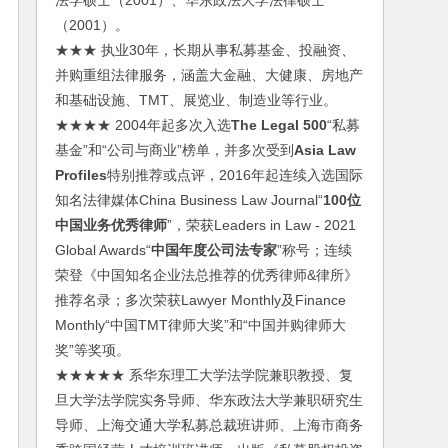
法学硕士（2001）、华东政法大学法律硕士
（2001）。
★★★ 执业30年，长期从事私募基金、投融资、
并购重组法律服务，涵盖大金融、大健康、房地产
和基础设施、TMT、展览业、制造业等行业。
★★★★ 2004年起多次入选
The Legal 500
“私募
基金”和“公司与商业”榜单，并多次受到
Asia Law
Profiles
特别推荐或点评，2016年起连续入选国际
知名法律媒体China Business Law Journal“
100位
中国业务优秀律师
”，荣获Leaders in Law - 2021
Global Awards“
中国年度公司法专家
”称号；连续
荣登《中国知名企业法总推荐的优秀律师&律所》
推荐名录；多次荣获Lawyer Monthly及Finance
Monthly“中国TMT律师大奖”和“中国并购律师大
奖”等奖项。
★★★★★ 系华东理工大学法学院兼职教授、复
旦大学法学院实务导师、华东政法大学兼职研究生
导师、上海交通大学私募总裁班讲师、上海市商务