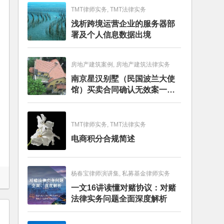
TMT律师实务, TMT法律实务
浅析跨境运营企业的服务器部
署及个人信息数据出境
房地产建筑案例, 房地产建筑法律实务
南京星汉别墅（民国波兰大使
馆）买卖合同确认无效案一审
判决书
TMT律师实务, TMT法律实务
电商积分合规简述
杨春宝律师演讲集, 私募基金律师实务
一文16讲读懂对赌协议：对赌
法律实务问题全面深度解析