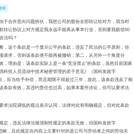
律桥
由于合作意向问题拆伙，我把公司的股份全部转让给对方，我当时
权转让协议上对方规定我永远不能再从事本行业，否则要我赔偿50
合法吗？
断，这个条款是一个显示公平的条款，违反了民法的公平原则，你
项请求，否则该条款便不能再被撤销；第二，从另外一个角度分
效，理由是：该条款实际上是一条“竞业禁止”的条款，虽然目前国家
强科技人员流动中技术秘密管理的若干意见》（国科发政字
类条款，应当给予补偿，而且期限不得超过三年，故此，该条款违反了相
该条款有效，其违约责任也过高，如果本案件涉讼，你可以要求法
要求法院调低的观点表示认同，法律对此有明确规定，但对此条款
规定，违反法律法规强制性规定的条款无效，但国科发政字
规的范畴，且此规定在内容上主要针对的是公司与劳动者之间的劳动关