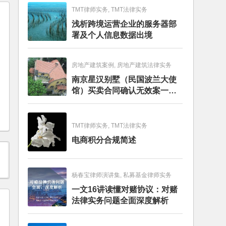
TMT律师实务, TMT法律实务
浅析跨境运营企业的服务器部
署及个人信息数据出境
房地产建筑案例, 房地产建筑法律实务
南京星汉别墅（民国波兰大使
馆）买卖合同确认无效案一审
判决书
TMT律师实务, TMT法律实务
电商积分合规简述
杨春宝律师演讲集, 私募基金律师实务
一文16讲读懂对赌协议：对赌
法律实务问题全面深度解析