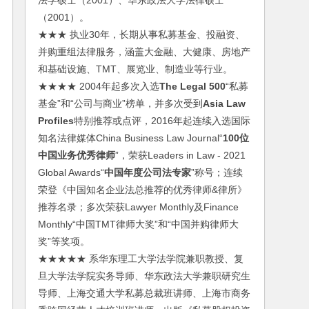
法学硕士（2001）、华东政法大学法律硕士
（2001）。
★★★ 执业30年，长期从事私募基金、投融资、
并购重组法律服务，涵盖大金融、大健康、房地产
和基础设施、TMT、展览业、制造业等行业。
★★★★ 2004年起多次入选
The Legal 500
“私募
基金”和“公司与商业”榜单，并多次受到
Asia Law
Profiles
特别推荐或点评，2016年起连续入选国际
知名法律媒体China Business Law Journal“
100位
中国业务优秀律师
”，荣获Leaders in Law - 2021
Global Awards“
中国年度公司法专家
”称号；连续
荣登《中国知名企业法总推荐的优秀律师&律所》
推荐名录；多次荣获Lawyer Monthly及Finance
Monthly“中国TMT律师大奖”和“中国并购律师大
奖”等奖项。
★★★★★ 系华东理工大学法学院兼职教授、复
旦大学法学院实务导师、华东政法大学兼职研究生
导师、上海交通大学私募总裁班讲师、上海市商务