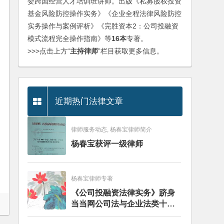
委跨国经营人才培训班讲师。出版《私募股权投资
基金风险防控操作实务》《企业全程法律风险防控
实务操作与案例评析》《完胜资本2：公司投融资
模式流程完全操作指南》等
16本
专著。
>>>点击上方“
主持律师
”栏目获取更多信息。
近期热门法律文章
律师服务动态, 杨春宝律师简介
杨春宝获评一级律师
杨春宝律师专著
《公司投融资法律实务》跻身
当当网公司法与企业法类十大
畅销图书榜