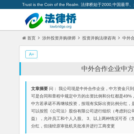
Trust is the Coin of the Realm. 法律桥始于200
首页
涉外投资并购律师
投资并购法律咨询
中外合
A+
中外合作企业中方出
文章摘要
问： 我公司现是中外合作企业，中方资金只
可是合同和章程中规定中方的出资比例和分红都是49%
中方若承诺不再继续投资，按现有实际出资比例分红，是
可以按照《公司法》股份有限公司进行组织（考虑到公
益），允许员工和个人入股。 3、以上两种情况可否（尢
分红，但须经原审批机关批准并进行工商变更