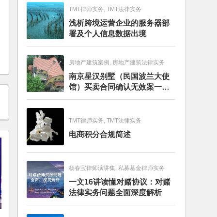
TMT律师实务, TMT法律实务
浅析跨境运营企业的服务器部
署及个人信息数据出境
房地产建筑案例, 房地产建筑法律实务
南京星汉别墅（民国波兰大使
馆）买卖合同确认无效案一审
判决书
TMT律师实务, TMT法律实务
电商积分合规简述
杨春宝律师演讲集, 私募基金律师实务
一文16讲读懂对赌协议：对赌
法律实务问题全面深度解析
只