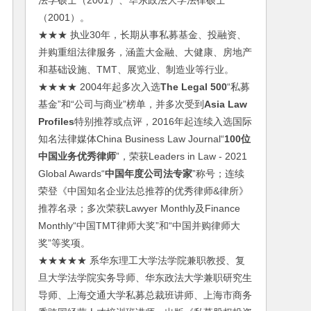
法学硕士（2001）、华东政法大学法律硕士
（2001）。
★★★ 执业30年，长期从事私募基金、投融资、
并购重组法律服务，涵盖大金融、大健康、房地产
和基础设施、TMT、展览业、制造业等行业。
★★★★ 2004年起多次入选
The Legal 500
“私募
基金”和“公司与商业”榜单，并多次受到
Asia Law
Profiles
特别推荐或点评，2016年起连续入选国际
知名法律媒体China Business Law Journal“
100位
中国业务优秀律师
”，荣获Leaders in Law - 2021
Global Awards“
中国年度公司法专家
”称号；连续
荣登《中国知名企业法总推荐的优秀律师&律所》
推荐名录；多次荣获Lawyer Monthly及Finance
Monthly“中国TMT律师大奖”和“中国并购律师大
奖”等奖项。
★★★★★ 系华东理工大学法学院兼职教授、复
旦大学法学院实务导师、华东政法大学兼职研究生
导师、上海交通大学私募总裁班讲师、上海市商务