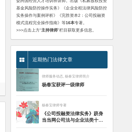
委跨国经营人才培训班讲师。出版《私募股权投资
基金风险防控操作实务》《企业全程法律风险防控
实务操作与案例评析》《完胜资本2：公司投融资
模式流程完全操作指南》等
16本
专著。
>>>点击上方“
主持律师
”栏目获取更多信息。
近期热门法律文章
律师服务动态, 杨春宝律师简介
杨春宝获评一级律师
杨春宝律师专著
《公司投融资法律实务》跻身
当当网公司法与企业法类十大
畅销图书榜