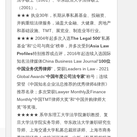
法学硕士（2001）、华东政法大学法律硕士
（2001）。
★★★ 执业30年，长期从事私募基金、投融资、
并购重组法律服务，涵盖大金融、大健康、房地产
和基础设施、TMT、展览业、制造业等行业。
★★★★ 2004年起多次入选
The Legal 500
“私募
基金”和“公司与商业”榜单，并多次受到
Asia Law
Profiles
特别推荐或点评，2016年起连续入选国际
知名法律媒体China Business Law Journal“
100位
中国业务优秀律师
”，荣获Leaders in Law - 2021
Global Awards“
中国年度公司法专家
”称号；连续
荣登《中国知名企业法总推荐的优秀律师&律所》
推荐名录；多次荣获Lawyer Monthly及Finance
Monthly“中国TMT律师大奖”和“中国并购律师大
奖”等奖项。
★★★★★ 系华东理工大学法学院兼职教授、复
旦大学法学院实务导师、华东政法大学兼职研究生
导师、上海交通大学私募总裁班讲师、上海市商务