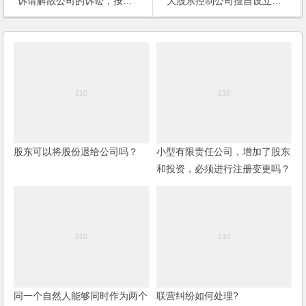
诉请解散公司的诉讼，按照财产案件还是按照行为之诉计算诉讼费？
大股东控制公司擅自设立子公司，小股东能否行使撤销权？
股东可以将股份退给公司吗？
小型有限责任公司，增加了股东
和投资，必须进行注册变更吗？
同一个自然人能够同时作为两个
联营纠纷如何处理?