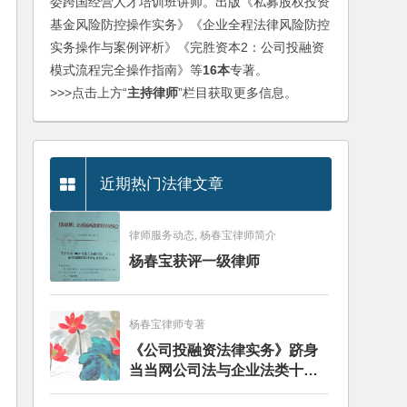
委跨国经营人才培训班讲师。出版《私募股权投资
基金风险防控操作实务》《企业全程法律风险防控
实务操作与案例评析》《完胜资本2：公司投融资
模式流程完全操作指南》等
16本
专著。
>>>点击上方“
主持律师
”栏目获取更多信息。
近期热门法律文章
律师服务动态, 杨春宝律师简介
杨春宝获评一级律师
杨春宝律师专著
《公司投融资法律实务》跻身
当当网公司法与企业法类十大
畅销图书榜