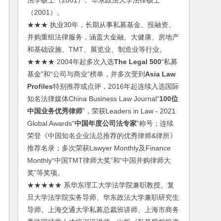
法学硕士（2001）、华东政法大学法律硕士
（2001）。
★★★ 执业30年，长期从事私募基金、投融资、
并购重组法律服务，涵盖大金融、大健康、房地产
和基础设施、TMT、展览业、制造业等行业。
★★★★ 2004年起多次入选
The Legal 500
“私募
基金”和“公司与商业”榜单，并多次受到
Asia Law
Profiles
特别推荐或点评，2016年起连续入选国际
知名法律媒体China Business Law Journal“
100位
中国业务优秀律师
”，荣获Leaders in Law - 2021
Global Awards“
中国年度公司法专家
”称号；连续
荣登《中国知名企业法总推荐的优秀律师&律所》
推荐名录；多次荣获Lawyer Monthly及Finance
Monthly“中国TMT律师大奖”和“中国并购律师大
奖”等奖项。
★★★★★ 系华东理工大学法学院兼职教授、复
旦大学法学院实务导师、华东政法大学兼职研究生
导师、上海交通大学私募总裁班讲师、上海市商务