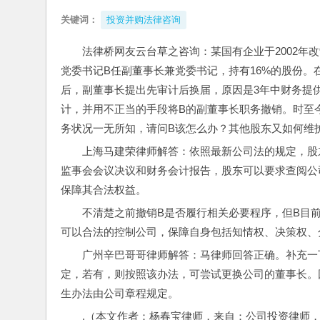
关键词：
投资并购法律咨询
法律桥网友云台草之咨询：某国有企业于2002年
党委书记B任副董事长兼党委书记，持有16%的股份。
后，副董事长提出先审计后换届，原因是3年中财务提
计，并用不正当的手段将B的副董事长职务撤销。时至
务状况一无所知，请问B该怎么办？其他股东又如何维
上海马建荣律师解答：依照最新公司法的规定，股
监事会会议决议和财务会计报告，股东可以要求查阅公
保障其合法权益。
不清楚之前撤销B是否履行相关必要程序，但B目
可以合法的控制公司，保障自身包括知情权、决策权、
广州辛巴哥哥律师解答：马律师回答正确。补充一
定，若有，则按照该办法，可尝试更换公司的董事长。
生办法由公司章程规定。
,（本文作者：杨春宝律师，来自：公司投资律师