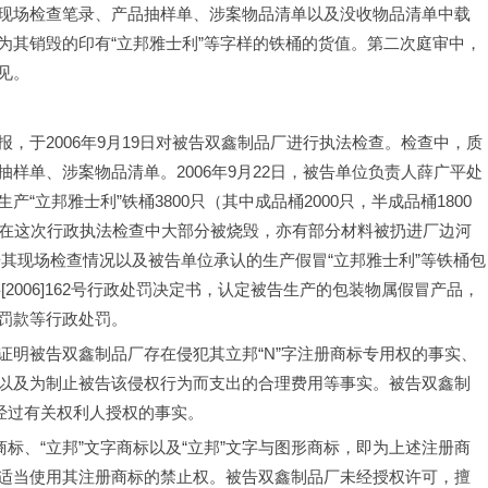
现场检查笔录、产品抽样单、涉案物品清单以及没收物品清单中载
为其销毁的印有“立邦雅士利”等字样的铁桶的货值。第二次庭审中，
见。
，于2006年9月19日对被告双鑫制品厂进行执法检查。检查中，质
样单、涉案物品清单。2006年9月22日，被告单位负责人薛广平处
立邦雅士利”铁桶3800只（其中成品桶2000只，半成品桶1800
品在这次行政执法检查中大部分被烧毁，亦有部分材料被扔进厂边河
根据其现场检查情况以及被告单位承认的生产假冒“立邦雅士利”等铁桶包
[2006]162号行政处罚决定书，认定被告生产的包装物属假冒产品，
罚款等行政处罚。
证明被告双鑫制品厂存在侵犯其立邦“N”字注册商标专用权的事实、
以及为制止被告该侵权行为而支出的合理费用等事实。被告双鑫制
经过有关权利人授权的事实。
商标、“立邦”文字商标以及“立邦”文字与图形商标，即为上述注册商
适当使用其注册商标的禁止权。被告双鑫制品厂未经授权许可，擅