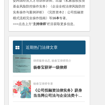
委跨国经营人才培训班讲师。出版《私募股权投资
基金风险防控操作实务》《企业全程法律风险防控
实务操作与案例评析》《完胜资本2：公司投融资
模式流程完全操作指南》等
16本
专著。
>>>点击上方“
主持律师
”栏目获取更多信息。
近期热门法律文章
律师服务动态, 杨春宝律师简介
杨春宝获评一级律师
杨春宝律师专著
《公司投融资法律实务》跻身
当当网公司法与企业法类十大
畅销图书榜