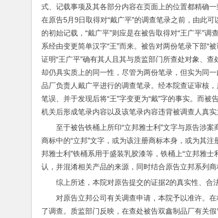
式、记载事项及其各部分内容在页面上的位置都精确一
在原告5月9日取得对“戴广平”的调查笔录之前，由此可
的初始记载，“戴广平”则应是在被告取得对“王广平”调查
系经由变更简单汉字“王”而来。被告对两份笔录下部“
证明“王广平”确有其人且其与质监部门所查处对象、
却仍具实质上的同一性，尽管为两份笔录，但实为同一内
品厂负责人戴广平进行的调查笔录。经本院查证审核，
笔误、并于发现后将“王”字变更为“戴”字的事实。而
机关后形成笔录内容以及该笔录内容违背被调查人真实
至于被告铁桶上所印“立邦雅士利”文字与原告涉案
商标中的“立邦”文字，或为该注册商标本身，或为其注
邦雅士利”铁桶系用于盛装乳胶漆等，铁桶上“立邦雅士
认，并混淆相关产品的来源，同时结合原告立邦系列商
综上所述，本院对原告提交的证据2的真实性、合
对原告立邦公司有关调查申请，本院予以准许。在
了调查。质监部门反映，在查处被告双鑫制品厂有关假