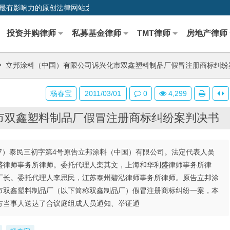
0,中国最早、最有影响力的原创法律网站之一
投资并购律师
私募基金律师
TMT律师
房地产律师
立邦涂料（中国）有限公司诉兴化市双鑫塑料制品厂假冒注册商标纠纷
杨春宝
2011/03/01
0
4,299
市双鑫塑料制品厂假冒注册商标纠纷案判决书
07）泰民三初字第4号原告立邦涂料（中国）有限公司。法定代表人吴
盛律师事务所律师。委托代理人栾其文，上海和华利盛律师事务所律
厂长。委托代理人李思民，江苏泰州碧泓律师事务所律师。原告立邦涂
市双鑫塑料制品厂（以下简称双鑫制品厂）假冒注册商标纠纷一案，本
双方当事人送达了合议庭组成人员通知、举证通