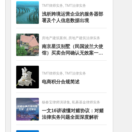
TMT律师实务, TMT法律实务
浅析跨境运营企业的服务器部
署及个人信息数据出境
房地产建筑案例, 房地产建筑法律实务
南京星汉别墅（民国波兰大使
馆）买卖合同确认无效案一审
判决书
TMT律师实务, TMT法律实务
电商积分合规简述
杨春宝律师演讲集, 私募基金律师实务
一文16讲读懂对赌协议：对赌
法律实务问题全面深度解析