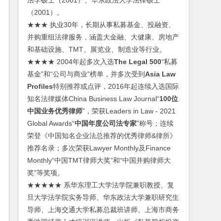
法学硕士（2001）、华东政法大学法律硕士
（2001）。
★★★ 执业30年，长期从事私募基金、投融资、
并购重组法律服务，涵盖大金融、大健康、房地产
和基础设施、TMT、展览业、制造业等行业。
★★★★ 2004年起多次入选
The Legal 500
“私募
基金”和“公司与商业”榜单，并多次受到
Asia Law
Profiles
特别推荐或点评，2016年起连续入选国际
知名法律媒体China Business Law Journal“
100位
中国业务优秀律师
”，荣获Leaders in Law - 2021
Global Awards“
中国年度公司法专家
”称号；连续
荣登《中国知名企业法总推荐的优秀律师&律所》
推荐名录；多次荣获Lawyer Monthly及Finance
Monthly“中国TMT律师大奖”和“中国并购律师大
奖”等奖项。
★★★★★ 系华东理工大学法学院兼职教授、复
旦大学法学院实务导师、华东政法大学兼职研究生
导师、上海交通大学私募总裁班讲师、上海市商务