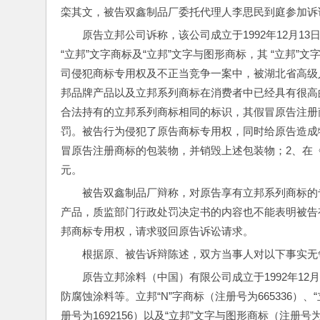
栾其文，被告双鑫制品厂委托代理人李思民到庭参加诉
原告立邦公司诉称，该公司成立于1992年12月13日
“立邦”文字商标及“立邦”文字与图形商标，其 “立邦”
司侵犯商标专用权及不正当竞争一案中，被湖北省高级
邦品牌产品以及立邦系列商标在消费者中已经具有很高
合法持有的立邦系列商标相同的标识，其假冒原告注册
罚。被告行为侵犯了原告商标专用权，同时给原告造成
冒原告注册商标的包装物，并销毁上述包装物；2、在《
元。
被告双鑫制品厂辩称，对原告享有立邦系列商标的
产品，质监部门行政处罚决定书的内容也不能表明被告
邦商标专用权，请求驳回原告诉讼请求。
根据原、被告诉辩陈述，双方当事人对以下事实无
原告立邦涂料（中国）有限公司成立于1992年1
防腐蚀涂料等。立邦“N”字商标（注册号为665336）、
册号为1692156）以及“立邦”文字与图形商标（注册号为16