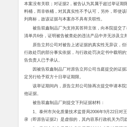
本案没有关联；对证据2，被告认为其属于超过举证期
料桶，而非铁桶，对其真实性不予认可，另外，即使该
列商标，故该证据与本案亦不具有关联性。
被告双鑫制品厂为支持其答辩主张，向本院提交了
清单共6份，证明被告被查处的违法产品中并无涉及立
原告立邦公司对被告上述证据的真实性无异议，但
行政处罚的部分事实依据，与行政处罚决定书中载明的
告负责人已予承认。
因被告双鑫制品厂对原告立邦公司当庭提交的证据
定另行给予双方十日举证期限。
该举证期间内，原告立邦公司除再次提交申请本院
他证据。
被告双鑫制品厂则提交下列证据材料：
1、泰州市兴化质量技术监督局2006年9月22
录（即原告证据2）是虚假的，其内容系行政机关为罚