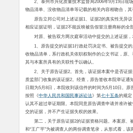
2、泰州市兴化质量技术监督局2006年9月19日
物品清单、没收物品清单等记载的相关内容相吻合，其
原告立邦公司对上述证据1、证据2的真实性无异
相应证据证明，证据2不能反映被告假冒注册商标的全
对原、被告双方两次庭审活动中提交的上述证据，
1、原告提交的证据1行政处罚决定书、被告提交
收物品清单，系行政机关依职权制作的公文书证，原、
其与本案所具有的关联性予以确认。
2、关于原告证据2。首先，该证据本案中是否证据失
质监部门收集的该证据2。经查，原告签收本院举证通知
日期为5月8日，本院收到该信件的时间为5月10日。原
按照《
中华人民共和国民事诉讼法
》第
七十五条
的规定
认其不超过举证期限。本院同意原告调查申请并准许被
交的证据，并不产生证据失权的效果。
第二，关于原告证据2的证据资格问题。本案原、被告
和“王广平”为被调查人的两份调查笔录，从形式看，该两