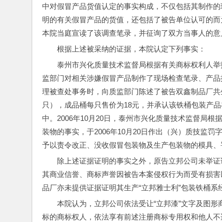
中对假冒产品货值认定的事实构成，不仅包括其制作的
明的有关假冒产品的货值，还包括了被告单位认可的而
本院当庭宣读了该调查笔录，并征询了双方当事人的意
根据上述被采纳的证据，本院认定下列事实：
泰州市兴化质量技术监督局根据有关商标权利人举报
监部门对相关涉嫌假冒产品制作了现场检查笔录、产品抽
理被查处事务时，向质监部门陈述了被告双鑫制品厂共生产“
只），成品桶每只售价为18元，并承认该铁桶包装产
中。2006年10月20日，泰州市兴化质量技术监督局
装物的事实，于2006年10月20日作出（兴）质技监罚字
予以责令改正、没收假冒包装物及生产包装物的模具、
除上述证据证明的事实之外，原告立邦公司未举证
其商业信誉、商标声誉因被告本案侵权行为而受有损害
品厂亦未提供证据证明其生产“立邦雅士利”包装铁桶系
本院认为，立邦公司依法受让“立邦漆”文字及图形
标的商标权人，依法享有前述注册商标专用权和他人不