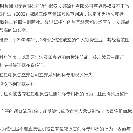
立时集团国际有限公司诉与武汉立邦涂料有限公司商标侵权及不正当
3日作出（2002）鄂民三终字第18号民事判决，认定其为驰名商标。
受让取得上述四注册商标。经过10多年的生产经营和市场宣传，立邦品
很高的知名度。
资，于2002年12月23日经核准成立的个人独资企业，其经营范围
。
料查询表，以及原告涉案四商标的商标注册证、核准续展注册证
判决书等证据在案佐证。
在侵犯原告立邦公司立邦系列商标专用权的行为。
提交下列证据材料：
份，证明被告存在侵犯原告注册商标专用权的行为，且已得到质监部
对戴广平的调查笔录1份，证明被告单位负责人承认制造了假冒注册商标
认为该证据不能直接证明被告有侵犯原告商标专用权的行为，因而与