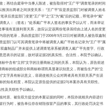
致；再结合庭审中当事人陈述，被告取得对“王广平”调查笔录的时间
以推演出两者之间演变关系： “王广平”应是质监部门对被调查人姓名
笔录后质监部门变更“王广平”之“王”为“戴”后的记载，即笔录中“戴”
被调查人：（签名）”处系戴广平本人签名的事实予以认可，而未举证
查处事项有直接利害关系，故应认定该两份笔录虽经由上述人名的变更
容的笔录，系由质监部门于2006年9月22日对被调查人被告双鑫制
质监部门认可其调查笔录中将被调查人戴广平姓名记录为“王广平”属
被告双鑫制品厂并未提供上述调查笔录系被调查人戴广平先签字、行政
意思表示的证据，故对该证据2的真实性、合法性，本院予以确认。
商标中含有“立邦”文字的注册商标之间的关系，本院认为，原告前述
册商标的组成部分和商标称谓而具显著识别意义，而被告生产的“立
利”文字具有标识意义，容易使相关公众对两者具有关联关系产生误
标的知名程度，本院认定原告提供的证据2与本案亦具有关联性。
法性及关联性予以确认。
核对原、被告双方提交的本案证据的同时，本院亦就相关内容进行
冒行为时，被告单位存在销毁假冒产品的事实，其行政处罚决定书