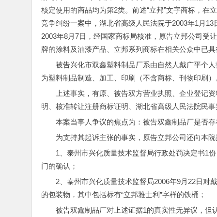
核定使用的商品均为第2类。前述“立邦”文字商标，在
竞争纠纷一案中，湖北省高级人民法院于2003年1月1
2003年8月7日，经国家商标局核准，原告立邦公司
牌的涂料及油漆产品、立邦系列商标在相关公众中已具
被告兴化市双鑫塑料制品厂系由自然人戴广平个人投
为塑料制品制造、加工、印刷（不含商标、刊物印刷）
上述事实，有原、被告双方营业执照、企业登记资
明、核准转让注册商标证明、湖北省高级人民法院民事
本案当事人争议的焦点为：被告双鑫制品厂是否存
为支持其起诉主张的事实，原告立邦公司还向本院
1、泰州市兴化质量技术监督局行政处罚决定书1
门的确认；
2、泰州市兴化质量技术监督局2006年9月22日
的包装物，其中包括标有“立邦雅士利”字样的铁桶；
被告双鑫制品厂对上述证据1的真实性无异议，但