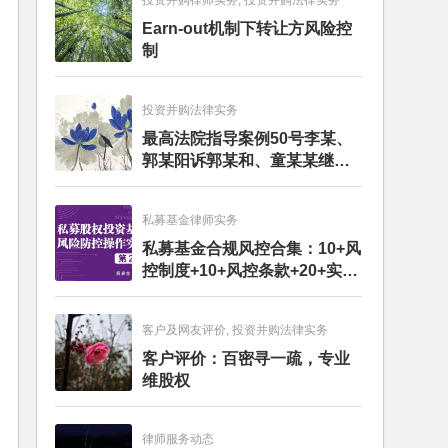
投资并购律师实务, 投资并购法律实务
Earn-out机制下转让方风险控
制
投资并购法律实务
最高法院指导案例50号李某、
郭某阳诉郭某和、童某某继承
纠纷案
私募基金律师实务
私募基金合规风控合集：10+风
控制度+10+风控条款+20+实务
文章+每月动态
客户及网友评价, 投资并购法律实务
客户评价：百密寻一疏，专业
维股权
律师服务动态