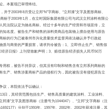
讼。本案现已审理终结。
，并于2003年8月受让立邦“N”字商标、“立邦漆”文字及图形商标、
文字商标于2003年1月，在立时国际集团有限公司与武汉立邦涂料有限公
人民法院认定为驰名商标。经过十多年的生产经营和市场宣传，立
的知名度。被告生产和销售的涂料类商品包装物上擅自使用与原告
商标的行为已被泰州市兴化质量技术监督局依法确认并予行政处
物质与商誉的严重损害，请求判令被告：1、立即停止生产、销售假
经济日报》上刊登致歉声明；3、赔偿原告经济损失人民币50万
专用权，被告不持异议，但其没有印制和销售含有立邦系列商标的
有生产、销售涉案商标产品的侵权行为，因此被告没有侵犯原告立
争议，本院依法予以确认：
2月13日，其经营范围包括生产、销售高质量的建筑涂料、工业涂料、
“立邦漆”文字及图形商标（注册号为1044047）、“立邦”文字商标（注
92177）分别于1993年、1997年、2002年、2002年获准注册，其