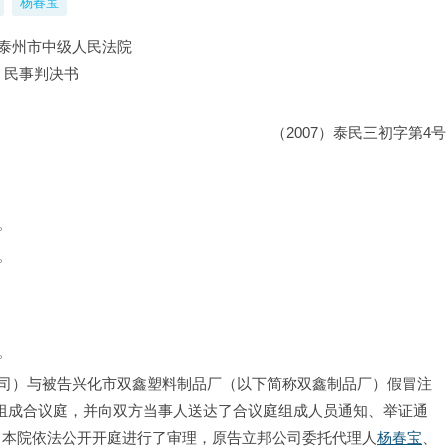
杨春宝
泰州市中级人民法院
民事判决书
（2007）泰民三初字第4号
。
。
。
司）与被告兴化市双鑫塑料制品厂（以下简称双鑫制品厂）假冒注
依法组成合议庭，并向双方当事人送达了合议庭组成人员通知、举证通
3日，本院依法公开开庭进行了审理，原告立邦公司委托代理人
杨春宝
、