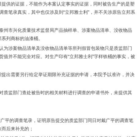
限提供的证据，不能作为本案认定事实的证据，同时被告生产的是塑
调查笔录真实，其中也仅涉及到“立邦雅士利”，并不关涉原告立邦系
泰州市兴化质量技术监督局产品抽样单、涉案物品清单、没收物品
邦系列商标的油漆桶。
认为涉案物品清单及没收物品清单等所列假冒包装物只是质监部门
货值并不能完全对应。对生产印有“立邦雅士利”字样铁桶的事实，被
2提出需要另行给定举证期限补充证据的申请，本院予以准许，并决
对质监部门查处被告时的相关材料进行调查的申请书外，未提供其
日对王广平的调查笔录，证明原告提交的质监部门同日对戴广平的调查笔
款而后来补充的；