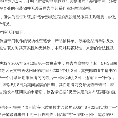
现场检查笔录1份，证明当时被检查的物品与其提供的产品抽样单、涉案
被查处的包装物并无涉及原告立邦系列商标的油漆桶。
议，但认为被告对证据1笔录形成过程的反驳意见系其主观猜测，缺乏
部情况。
本院认证如下：
的质监部门制作的现场检查笔录、产品抽样单、涉案物品清单以及没
被告双方对其真实性均无异议，本院对其客观性、来源的合法性及
权？2007年5月10日第一次庭审中，原告当庭提交了其于5月9日向
等诉讼文书送达回证的时间为2007年4月2日，其交邮调查申请书的
告一个月举证期限届满的的最后一日应为5月2日，适逢“五一”长假，
，应以5月8日为期间届满的日期，其在期满前交邮调查申请书，应
告延长举证期限的申请后，原告该证据2仍应认定为系举证期限内提
分别提交了泰州市兴化质量技术监督局2006年9月22日以“戴广平”
份笔录都来自于同一行政机关，除“戴”与“王”的区别外，笔录的格