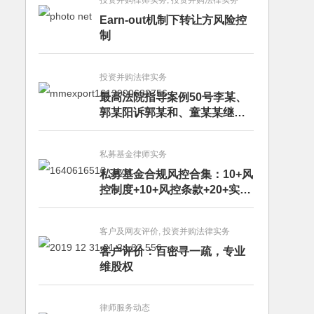
投资并购律师实务, 投资并购法律实务
Earn-out机制下转让方风险控
制
投资并购法律实务
最高法院指导案例50号李某、
郭某阳诉郭某和、童某某继承
纠纷案
私募基金律师实务
私募基金合规风控合集：10+风
控制度+10+风控条款+20+实务
文章+每月动态
客户及网友评价, 投资并购法律实务
客户评价：百密寻一疏，专业
维股权
律师服务动态