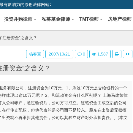
0,中国最早、最有影响力的原创法律网站之一
投资并购律师
私募基金律师
TMT律师
房地产律师
“注册资金”之含义？
杨春宝
2007/10/21
0
1,587
注册资金”之含义？
务有限公司，注册资金为10万元。1、则这10万元是交给银行的一个
样体现出这10万元呢？ 2、和流动资金有什么区别呢？ 上海马建荣律
打入公司帐户，通过验资后，公司方可成立。这笔资金由成立后的公司
人在行使支配权，但他代表的是公司而不是股东。股东在出资后无权擅
了出资就不再承担其他责任，公司以其独立财产对外承担责任。,（本文