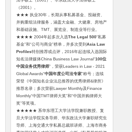
法学硕士（2001）、华东政法大学法律硕士
（2001）。
★★★ 执业30年，长期从事私募基金、投融资、
并购重组法律服务，涵盖大金融、大健康、房地产
和基础设施、TMT、展览业、制造业等行业。
★★★★ 2004年起多次入选
The Legal 500
“私募
基金”和“公司与商业”榜单，并多次受到
Asia Law
Profiles
特别推荐或点评，2016年起连续入选国际
知名法律媒体China Business Law Journal“
100位
中国业务优秀律师
”，荣获Leaders in Law - 2021
Global Awards“
中国年度公司法专家
”称号；连续
荣登《中国知名企业法总推荐的优秀律师&律所》
推荐名录；多次荣获Lawyer Monthly及Finance
Monthly“中国TMT律师大奖”和“中国并购律师大
奖”等奖项。
★★★★★ 系华东理工大学法学院兼职教授、复
旦大学法学院实务导师、华东政法大学兼职研究生
导师、上海交通大学私募总裁班讲师、上海市商务