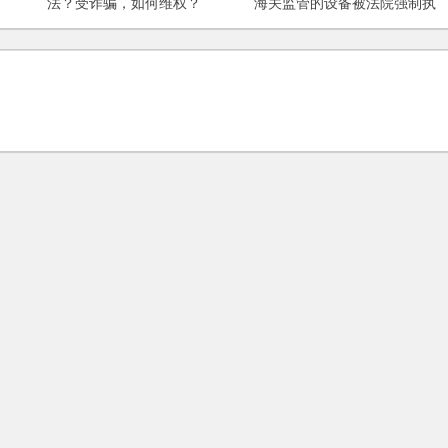
法？受诈骗，如何维权？
海关监管的设备被法院强制执
行，企业对该设备是否需补税?