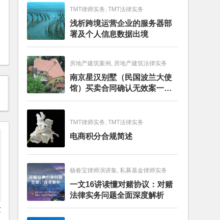
TMT律师实务, TMT法律实务
浅析跨境运营企业的服务器部
署及个人信息数据出境
房地产建筑案例, 房地产建筑法律实务
南京星汉别墅（民国波兰大使
馆）买卖合同确认无效案一审
判决书
TMT律师实务, TMT法律实务
电商积分合规简述
杨春宝律师演讲集, 私募基金律师实务
一文16讲读懂对赌协议：对赌
法律实务问题全面深度解析
被