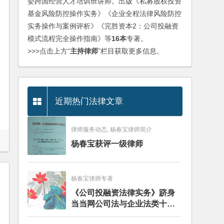
委跨国经营人才培训班讲师。出版《私募股权投资
基金风险防控操作实务》《企业全程法律风险防控
实务操作与案例评析》《完胜资本2：公司投融资
模式流程完全操作指南》等
16本
专著。
>>>点击上方“
主持律师
”栏目获取更多信息。
近期热门法律文章
律师服务动态, 杨春宝律师简介
杨春宝获评一级律师
杨春宝律师专著
《公司投融资法律实务》跻身
当当网公司法与企业法类十大
畅销图书榜