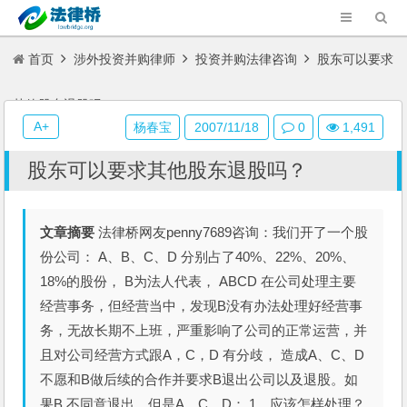
首页
涉外投资并购律师
投资并购法律咨询
股东可以要求
其他股东退股吗？
A+
杨春宝
2007/11/18
0
1,491
股东可以要求其他股东退股吗？
文章摘要
法律桥网友penny7689咨询：我们开了一个股
份公司： A、B、C、D 分别占了40%、22%、20%、
18%的股份， B为法人代表， ABCD 在公司处理主要
经营事务，但经营当中，发现B没有办法处理好经营事
务，无故长期不上班，严重影响了公司的正常运营，并
且对公司经营方式跟A，C，D 有分歧， 造成A、C、D
不愿和B做后续的合作并要求B退出公司以及退股。如
果B 不同意退出，但是A、C、D： 1、应该怎样处理？