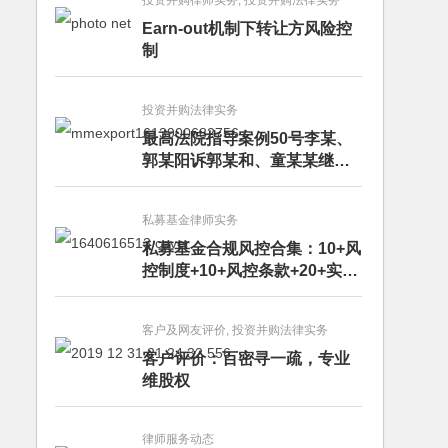
投资并购律师实务, 投资并购法律实务
Earn-out机制下转让方风险控
制
投资并购法律实务
最高法院指导案例50号李某、
郭某阳诉郭某和、童某某继承
纠纷案
私募基金律师实务
私募基金合规风控合集：10+风
控制度+10+风控条款+20+实务
文章+每月动态
客户及网友评价, 投资并购法律实务
客户评价：百密寻一疏，专业
维股权
律师服务动态