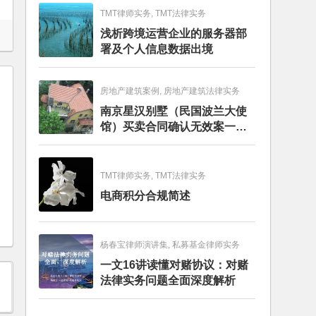
TMT律师实务, TMT法律实务
浅析跨境运营企业的服务器部
署及个人信息数据出境
房地产建筑案例, 房地产建筑法律实务
南京星汉别墅（民国波兰大使
馆）买卖合同确认无效案一审
判决书
TMT律师实务, TMT法律实务
电商积分合规简述
杨春宝律师演讲集, 私募基金律师实务
一文16讲读懂对赌协议：对赌
法律实务问题全面深度解析