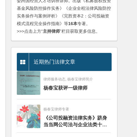
委跨国经营人才培训班讲师。出版《私募股权投资
基金风险防控操作实务》《企业全程法律风险防控
实务操作与案例评析》《完胜资本2：公司投融资
模式流程完全操作指南》等
16本
专著。
>>>点击上方“
主持律师
”栏目获取更多信息。
近期热门法律文章
律师服务动态, 杨春宝律师简介
杨春宝获评一级律师
杨春宝律师专著
《公司投融资法律实务》跻身
当当网公司法与企业法类十大
畅销图书榜