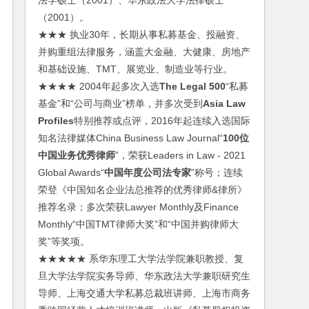
法学硕士（2001）、华东政法大学法律硕士
（2001）。
★★★ 执业30年，长期从事私募基金、投融资、
并购重组法律服务，涵盖大金融、大健康、房地产
和基础设施、TMT、展览业、制造业等行业。
★★★★ 2004年起多次入选
The Legal 500
“私募
基金”和“公司与商业”榜单，并多次受到
Asia Law
Profiles
特别推荐或点评，2016年起连续入选国际
知名法律媒体China Business Law Journal“
100位
中国业务优秀律师
”，荣获Leaders in Law - 2021
Global Awards“
中国年度公司法专家
”称号；连续
荣登《中国知名企业法总推荐的优秀律师&律所》
推荐名录；多次荣获Lawyer Monthly及Finance
Monthly“中国TMT律师大奖”和“中国并购律师大
奖”等奖项。
★★★★★ 系华东理工大学法学院兼职教授、复
旦大学法学院实务导师、华东政法大学兼职研究生
导师、上海交通大学私募总裁班讲师、上海市商务