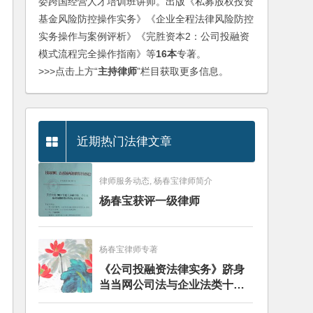
委跨国经营人才培训班讲师。出版《私募股权投资
基金风险防控操作实务》《企业全程法律风险防控
实务操作与案例评析》《完胜资本2：公司投融资
模式流程完全操作指南》等
16本
专著。
>>>点击上方“
主持律师
”栏目获取更多信息。
近期热门法律文章
律师服务动态, 杨春宝律师简介
杨春宝获评一级律师
杨春宝律师专著
《公司投融资法律实务》跻身
当当网公司法与企业法类十大
畅销图书榜