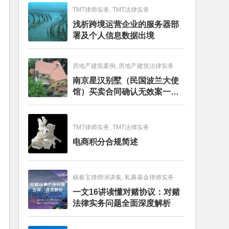
TMT律师实务, TMT法律实务
浅析跨境运营企业的服务器部
署及个人信息数据出境
房地产建筑案例, 房地产建筑法律实务
南京星汉别墅（民国波兰大使
馆）买卖合同确认无效案一审
判决书
TMT律师实务, TMT法律实务
电商积分合规简述
杨春宝律师演讲集, 私募基金律师实务
一文16讲读懂对赌协议：对赌
法律实务问题全面深度解析