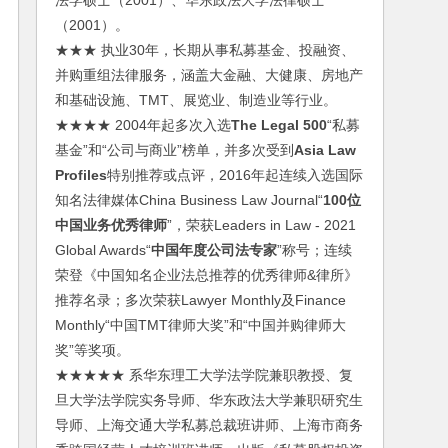
法学硕士（2001）、华东政法大学法律硕士
（2001）。
★★★ 执业30年，长期从事私募基金、投融资、
并购重组法律服务，涵盖大金融、大健康、房地产
和基础设施、TMT、展览业、制造业等行业。
★★★★ 2004年起多次入选
The Legal 500
“私募
基金”和“公司与商业”榜单，并多次受到
Asia Law
Profiles
特别推荐或点评，2016年起连续入选国际
知名法律媒体China Business Law Journal“
100位
中国业务优秀律师
”，荣获Leaders in Law - 2021
Global Awards“
中国年度公司法专家
”称号；连续
荣登《中国知名企业法总推荐的优秀律师&律所》
推荐名录；多次荣获Lawyer Monthly及Finance
Monthly“中国TMT律师大奖”和“中国并购律师大
奖”等奖项。
★★★★★ 系华东理工大学法学院兼职教授、复
旦大学法学院实务导师、华东政法大学兼职研究生
导师、上海交通大学私募总裁班讲师、上海市商务