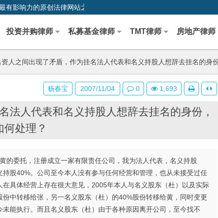
0,中国最早、最有影响力的原创法律网站之一
投资并购律师
私募基金律师
TMT律师
房地产律师
资人之间出现了矛盾，作为挂名法人代表和名义持股人想辞去挂名的身
杨春宝
2007/11/04
0
1,693
名法人代表和名义持股人想辞去挂名的身份，
如何处理？
张和黄的委托，注册成立一家有限责任公司，我为法人代表，名义持股
义持股40%。公司至今本人没有参与任何经营和管理，也从未接受过任
在具体经营上存在很大意见，2005年本人与名义股东（杜）以及实际
股份中转移给张，另一名义股东（杜）的40%股份转移给黄，同时变更
今未能执行。而且名义股东（杜）由于各种原因离开公司，至今找不