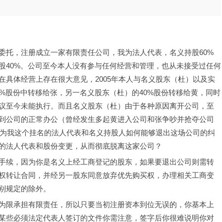
黄的委托，注册成立一家有限责任公司，我为法人代表，名义持股60%
股40%。公司至今本人没有参与任何经营和管理，也从未接受过任何
具体经营上存在很大意见，2005年本人与名义股东（杜）以及实
%股份中转移给张，另一名义股东（杜）的40%股份转移给黄，同时
议至今未能执行。而且名义股东（杜）由于各种原因离开公司，至
到公司的正常办公（曾经发生多起黄进入公司和张争吵并抢夺公司
作为我这个挂名的法人代表和名义持股人如何能够退出这场公司的纠
的法人代表和股份变更，从而彻底脱离这家公司？
手续，因为你是名义上经工商登记的股东，如果要退出公司则需转
权转让合同，并经另一股东同意放弃优先购买权，办理相关工商变
别规定的除外。
为限承担有限责任，所以只要当初注册资本到位无误的，你基本上
某些必须法定代表人签订的文件你需注意，签字后你很难说明你对