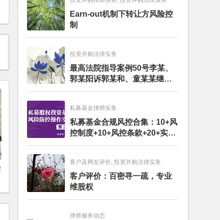
投资并购律师实务, 投资并购法律实务
Earn-out机制下转让方风险控
制
投资并购法律实务
最高法院指导案例50号李某、
郭某阳诉郭某和、童某某继承
纠纷案
私募基金律师实务
私募基金合规风控合集：10+风
控制度+10+风控条款+20+实务
文章+每月动态
客户及网友评价, 投资并购法律实务
些
客户评价：百密寻一疏，专业
维股权
律师服务动态