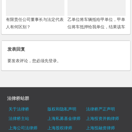
有限责任公司董事长与法定代表
乙单位将车辆抵给甲单位，甲单
人有何区别？
位将车抵押给我单位，结果该车
辆是假冒非法车辆，本案中到底
是将乙单位追加为被告，还是追
发表回复
加第三人妥当？
要发表评论，您必须先
登录
。
法律桥站群
关于法律桥
版权和隐私声明
法律桥严正声明
法律桥主站
上海私募基金律师
上海投资并购律师
上海公司法律师
上海股权律师
上海投融资律师