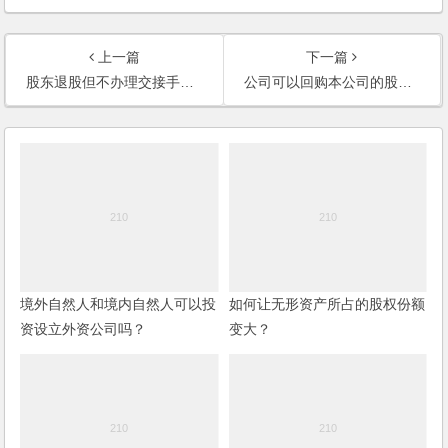
上一篇
下一篇
股东退股但不办理交接手续，如何处理？
公司可以回购本公司的股份吗？职工离退职时，企业要求其退出股份的做法是否属于公司回购的情形？
境外自然人和境内自然人可以投
如何让无形资产所占的股权份额
资设立外资公司吗？
变大？