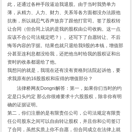
此，还通过各种手段逼迫我退股。由于当时我势单力
薄，从精力、人力、财力、关系等各方面都没办法跟他
抗衡，所以就忍气吞声放弃了跟他打官司。签了股权转
让合同（但合同上说的是我的股权由公司收购。这一点
应该不合公司法规定吧？）。还写下了自愿转让、不后
悔等内容的字据。结果也就只退给我9股的本钱，增值部
分甚至连利息都没给我，还把他当时给我的股权证和出
资时的收条都退给了他。
我想问的就是，我现在还有没有资格到法院起诉他，要
求我原有的16股股权和应得的增值部分？
法律桥网友Dongni解答：第一，如果你们当时的约
定是口头约定 那么你很难要求十六股股权，除非你有明
确的证据证明。
第二，你们注册的是有限责任公司，公司法规定有限责
任公司股东之间可以自由转让股权，并且你和公司签订
了合同，虽然实质上你不自愿，但合同成立在法律上就