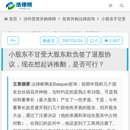
首页
涉外投资并购律师
投资并购法律咨询
小股东不甘受
大股东欺负签了退股协议，现在想起诉推翻，是否可行？
A+
杨春宝
2007/11/24
0
1,657
小股东不甘受大股东欺负签了退股协
议，现在想起诉推翻，是否可行？
文章摘要
法律桥网友Baiquan咨询：前两年我和几个朋
友合伙搞花卉种植，当时约定的是我占有16股。可是我
却和董事长（最大股东）产生了一些矛盾。于是，今年
董事长故意避开我们几个跟他有矛盾的股东，招开股东
大会，通过了注册决议（他的亲属和亲信在股东中占绝
对数）。在我们的反对中，他还是到了工商局注册了。