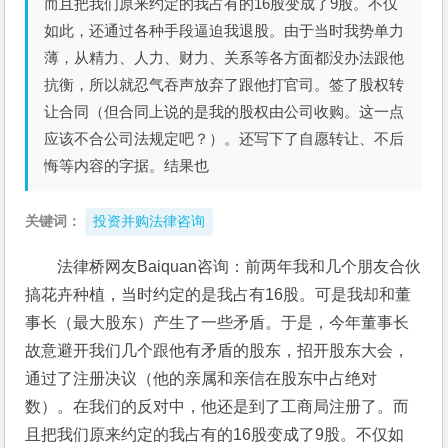
而且把我们原来约定的我占有的16股变成了9股。不仅
如此，还通过各种手段逼迫我退股。由于当时我势单力
薄，从精力、人力、财力、关系等各方面都没办法跟他
抗衡，所以就忍气吞声放弃了跟他打官司。签了股权转
让合同（但合同上说的是我的股权由公司收购。这一点
应该不合公司法规定吧？）。还写下了自愿转让、不后
悔等内容的字据。结果也
关键词：
投资并购法律咨询
法律桥网友Baiquan咨询：前两年我和几个朋友合伙
搞花卉种植，当时约定的是我占有16股。可是我却和董
事长（最大股东）产生了一些矛盾。于是，今年董事长
故意避开我们几个跟他有矛盾的股东，招开股东大会，
通过了注册决议（他的亲属和亲信在股东中占绝对
数）。在我们的反对中，他还是到了工商局注册了。而
且把我们原来约定的我占有的16股变成了9股。不仅如