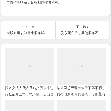
与原作者联系，版权归原作者所有。
上一篇
下一篇
大股东可以辞退小股东吗？大股东要通过财务账面处理让小股东无法得到分红，怎么办？
股东死亡后，其他股东不同意股权继承怎么办？
找名义法人代表及名义股东来进
某公司总经理欠款后下落不明，
行登记开公司，私下签一份出资
我有他亲笔写的借条，借条盖有
入股的协议，有保障吗？
公章，如何追债？