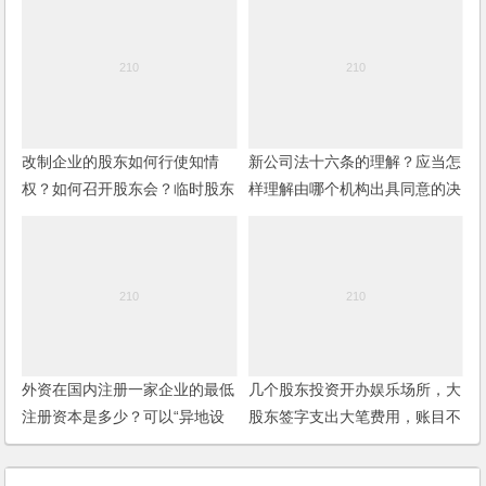
改制企业的股东如何行使知情
新公司法十六条的理解？应当怎
权？如何召开股东会？临时股东
样理解由哪个机构出具同意的决
会可以解散董事会吗？
议？
外资在国内注册一家企业的最低
几个股东投资开办娱乐场所，大
注册资本是多少？可以“异地设
股东签字支出大笔费用，账目不
厂”吗？
明，小股东如何维护权益？