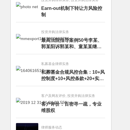
投资并购律师实务, 投资并购法律实务
Earn-out机制下转让方风险控
制
投资并购法律实务
最高法院指导案例50号李某、
郭某阳诉郭某和、童某某继承
纠纷案
私募基金律师实务
私募基金合规风控合集：10+风
控制度+10+风控条款+20+实务
文章+每月动态
客户及网友评价, 投资并购法律实务
客户评价：百密寻一疏，专业
维股权
律师服务动态