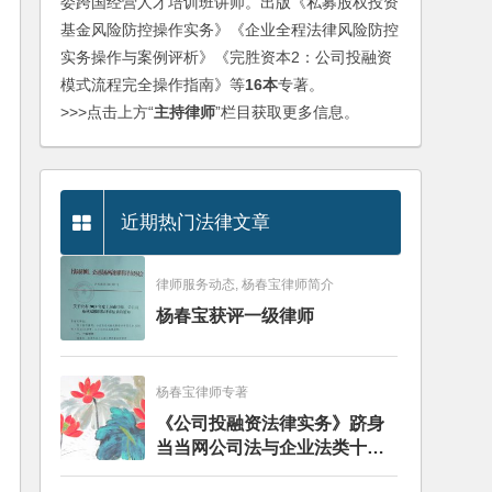
委跨国经营人才培训班讲师。出版《私募股权投资
基金风险防控操作实务》《企业全程法律风险防控
实务操作与案例评析》《完胜资本2：公司投融资
模式流程完全操作指南》等
16本
专著。
>>>点击上方“
主持律师
”栏目获取更多信息。
近期热门法律文章
律师服务动态, 杨春宝律师简介
杨春宝获评一级律师
杨春宝律师专著
《公司投融资法律实务》跻身
当当网公司法与企业法类十大
畅销图书榜