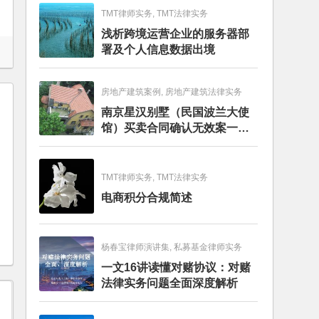
TMT律师实务, TMT法律实务
浅析跨境运营企业的服务器部
署及个人信息数据出境
房地产建筑案例, 房地产建筑法律实务
南京星汉别墅（民国波兰大使
馆）买卖合同确认无效案一审
判决书
TMT律师实务, TMT法律实务
电商积分合规简述
杨春宝律师演讲集, 私募基金律师实务
一文16讲读懂对赌协议：对赌
法律实务问题全面深度解析