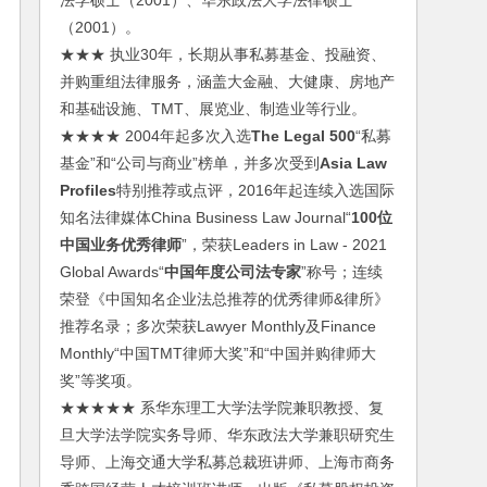
法学硕士（2001）、华东政法大学法律硕士
（2001）。
★★★ 执业30年，长期从事私募基金、投融资、
并购重组法律服务，涵盖大金融、大健康、房地产
和基础设施、TMT、展览业、制造业等行业。
★★★★ 2004年起多次入选
The Legal 500
“私募
基金”和“公司与商业”榜单，并多次受到
Asia Law
Profiles
特别推荐或点评，2016年起连续入选国际
知名法律媒体China Business Law Journal“
100位
中国业务优秀律师
”，荣获Leaders in Law - 2021
Global Awards“
中国年度公司法专家
”称号；连续
荣登《中国知名企业法总推荐的优秀律师&律所》
推荐名录；多次荣获Lawyer Monthly及Finance
Monthly“中国TMT律师大奖”和“中国并购律师大
奖”等奖项。
★★★★★ 系华东理工大学法学院兼职教授、复
旦大学法学院实务导师、华东政法大学兼职研究生
导师、上海交通大学私募总裁班讲师、上海市商务