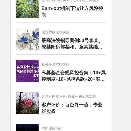
投资并购律师实务, 投资并购法律实务
Earn-out机制下转让方风险控
制
投资并购法律实务
最高法院指导案例50号李某、
郭某阳诉郭某和、童某某继承
纠纷案
私募基金律师实务
私募基金合规风控合集：10+风
控制度+10+风控条款+20+实务
文章+每月动态
客户及网友评价, 投资并购法律实务
客户评价：百密寻一疏，专业
维股权
律师服务动态