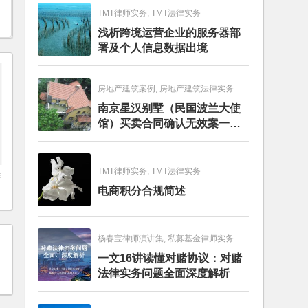
TMT律师实务, TMT法律实务
浅析跨境运营企业的服务器部
署及个人信息数据出境
房地产建筑案例, 房地产建筑法律实务
南京星汉别墅（民国波兰大使
馆）买卖合同确认无效案一审
判决书
TMT律师实务, TMT法律实务
作
电商积分合规简述
杨春宝律师演讲集, 私募基金律师实务
一文16讲读懂对赌协议：对赌
法律实务问题全面深度解析