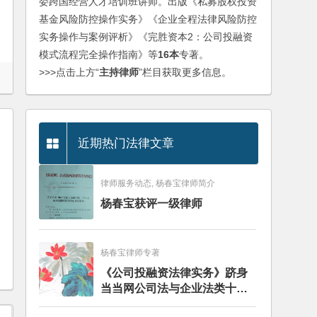
委跨国经营人才培训班讲师。出版《私募股权投资
基金风险防控操作实务》《企业全程法律风险防控
实务操作与案例评析》《完胜资本2：公司投融资
模式流程完全操作指南》等
16本
专著。
>>>点击上方“
主持律师
”栏目获取更多信息。
近期热门法律文章
律师服务动态, 杨春宝律师简介
杨春宝获评一级律师
杨春宝律师专著
《公司投融资法律实务》跻身
当当网公司法与企业法类十大
畅销图书榜