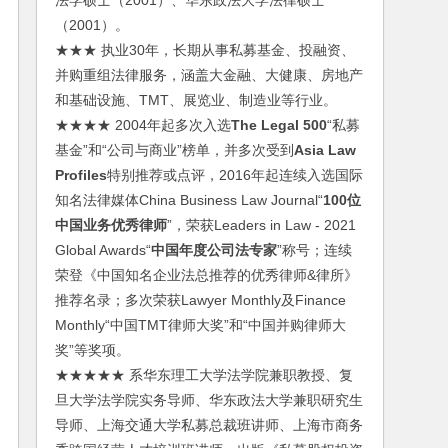
法学硕士（2001）、华东政法大学法律硕士
（2001）。
★★★ 执业30年，长期从事私募基金、投融资、
并购重组法律服务，涵盖大金融、大健康、房地产
和基础设施、TMT、展览业、制造业等行业。
★★★★ 2004年起多次入选
The Legal 500
“私募
基金”和“公司与商业”榜单，并多次受到
Asia Law
Profiles
特别推荐或点评，2016年起连续入选国际
知名法律媒体China Business Law Journal“
100位
中国业务优秀律师
”，荣获Leaders in Law - 2021
Global Awards“
中国年度公司法专家
”称号；连续
荣登《中国知名企业法总推荐的优秀律师&律所》
推荐名录；多次荣获Lawyer Monthly及Finance
Monthly“中国TMT律师大奖”和“中国并购律师大
奖”等奖项。
★★★★★ 系华东理工大学法学院兼职教授、复
旦大学法学院实务导师、华东政法大学兼职研究生
导师、上海交通大学私募总裁班讲师、上海市商务